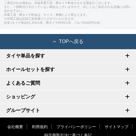
ご来店される場合は、別途作業工賃・廃タイヤ料金がかかる場合がございます。
また、一部取付けを行っていない商品もございますので、詳しくはご来店される店舗にお問い
合わせ下さい。
・作業工賃・廃タイヤ料金は、サイズ・車種により異なります。
※作業工賃は店頭工賃表通りとさせていただきます。
目安:(タイヤ単品¥2,200/1本、廃タイヤ¥550/1本、バルブ¥440円/1本)
TOPへ戻る
タイヤ単品を探す
ホイールセットを探す
よくあるご質問
ショッピング
グループサイト
会社概要
利用規約
プライバシーポリシー
サイトマップ
特定商取引法に基づく表記