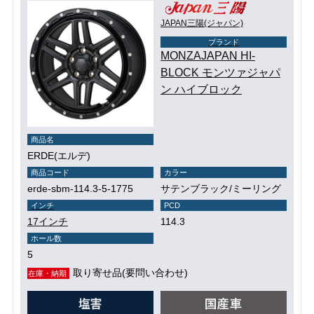
JAPAN三陽(ジャパン)
ブランド
MONZAJAPAN HI-
BLOCK モンツァジャパ
ン ハイブロック
商品名
ERDE(エルデ)
商品コード
カラー
erde-sbm-114.3-5-1775
サテンブラック/ミーリング
インチ
PCD
17インチ
114.3
ホール数
5
取り寄せ品(要問い合わせ)
在庫・納期