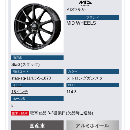
MID(マルカ)
ブランド
MID WHEELS
商品名
StaG(スタッグ)
商品コード
カラー
stag-sg-114.3-5-1870
ストロングガンメタ
インチ
PCD
18インチ
114.3
ホール数
5
取寄せ品 3-5営業日(欠品時ご連絡)
在庫・納期