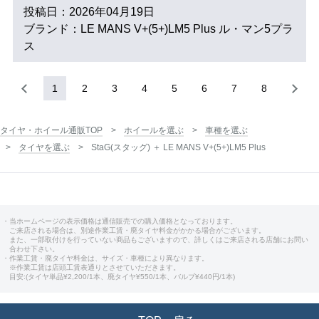
投稿日：2026年04月19日
ブランド：LE MANS V+(5+)LM5 Plus ル・マン5プラ
ス
1
2
3
4
5
6
7
8
タイヤ・ホイール通販TOP
ホイールを選ぶ
車種を選ぶ
タイヤを選ぶ
StaG(スタッグ) ＋ LE MANS V+(5+)LM5 Plus
・当ホームページの表示価格は通信販売での購入価格となっております。
ご来店される場合は、別途作業工賃・廃タイヤ料金がかかる場合がございます。
また、一部取付けを行っていない商品もございますので、詳しくはご来店される店舗にお問い
合わせ下さい。
・作業工賃・廃タイヤ料金は、サイズ・車種により異なります。
※作業工賃は店頭工賃表通りとさせていただきます。
目安:(タイヤ単品¥2,200/1本、廃タイヤ¥550/1本、バルブ¥440円/1本)