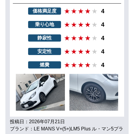
4
価格満足度
4
乗り心地
4
静寂性
4
安定性
4
燃費
投稿日：2026年07月21日
ブランド：LE MANS V+(5+)LM5 Plus ル・マン5プラ