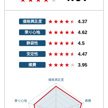
4.37
価格満足度
4.62
乗り心地
4.5
静寂性
4.47
安定性
3.95
燃費