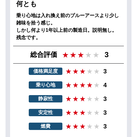
何とも
乗り心地は入れ換え前のブルーアースより少し
雑味を拾う感じ。
しかし何より1年以上前の製造日。説明無し。
残念です。
3
総合評価
3
価格満足度
4
乗り心地
3
静寂性
3
安定性
3
燃費