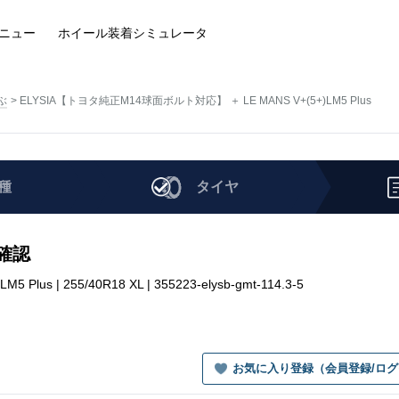
ニュー
ホイール装着
シミュレータ
ぶ
ELYSIA【トヨタ純正M14球面ボルト対応】 ＋ LE MANS V+(5+)LM5 Plus
種
タイヤ
を確認
 | 255/40R18 XL | 355223-elysb-gmt-114.3-5
お気に入り登録（会員登録/ロ