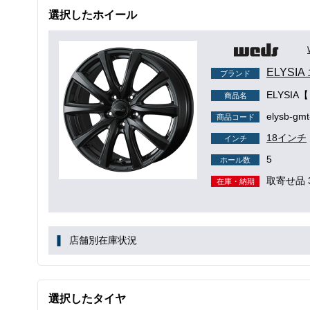
選択したホイール
ELYSI
ブランド
ELYSI
商品名
elysb-gmt
商品コード
18インチ
インチ
5
ホール数
取寄せ品 
在庫・納期
店舗別在庫状況
選択したタイヤ