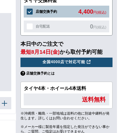
タイヤ交換料金
4,400
店舗交換予約
円(税込)
0
自宅配送
円(税込)
本日中のご注文で
最短8月14日(金)
から取付予約可能
全国4000店で対応可能
店舗交換予約とは
タイヤ4本・ホイール4本送料
送料無料
※沖縄県・離島・一部地域は送料の他に別途中継料が発
生します。詳しくはお問い合わせください。
※メーカー様に製造年週を指定した発注ができない事か
ら、ご質問、ご指定はお受けできません