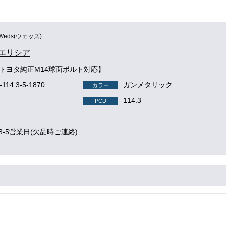
Weds(ウェッズ)
A エリシア
A【トヨタ純正M14球面ボルト対応】
-114.3-5-1870
ガンメタリック
カラー
114.3
PCD
3-5営業日(欠品時ご連絡)