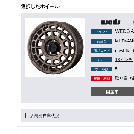
選択したホイール
WEDS
ブランド
MUDVAN
商品名
mvxf-fbr-
商品コード
16インチ
インチ
5
ホール数
取り寄せ
在庫・納期
店舗別在庫状況