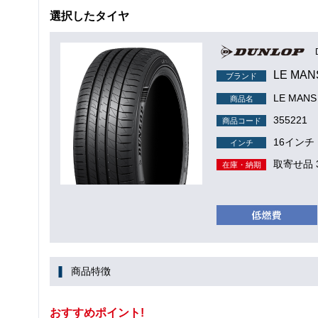
選択したタイヤ
LE MAN
ブランド
LE MANS 
商品名
355221
商品コード
16インチ
インチ
取寄せ品 
在庫・納期
商品特徴
おすすめポイント!