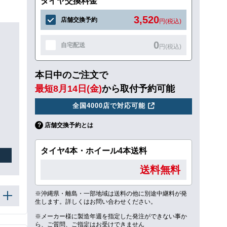
タイヤ交換料金
3,520
店舗交換予約
円(税込)
0
自宅配送
円(税込)
本日中のご注文で
最短8月14日(金)
から取付予約可能
全国4000店で対応可能
店舗交換予約とは
タイヤ4本・ホイール4本送料
送料無料
※沖縄県・離島・一部地域は送料の他に別途中継料が発
生します。詳しくはお問い合わせください。
※メーカー様に製造年週を指定した発注ができない事か
ら、ご質問、ご指定はお受けできません