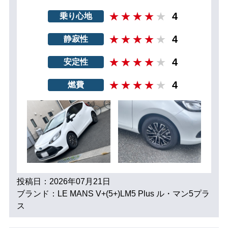
4
乗り心地
4
静寂性
4
安定性
4
燃費
投稿日：2026年07月21日
ブランド：LE MANS V+(5+)LM5 Plus ル・マン5プラ
ス