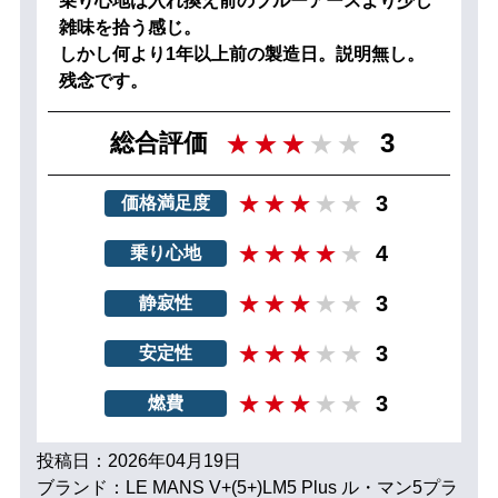
乗り心地は入れ換え前のブルーアースより少し
雑味を拾う感じ。
しかし何より1年以上前の製造日。説明無し。
残念です。
3
総合評価
3
価格満足度
4
乗り心地
3
静寂性
3
安定性
3
燃費
投稿日：2026年04月19日
ブランド：LE MANS V+(5+)LM5 Plus ル・マン5プラ