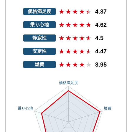
4.37
価格満足度
4.62
乗り心地
4.5
静寂性
4.47
安定性
3.95
燃費