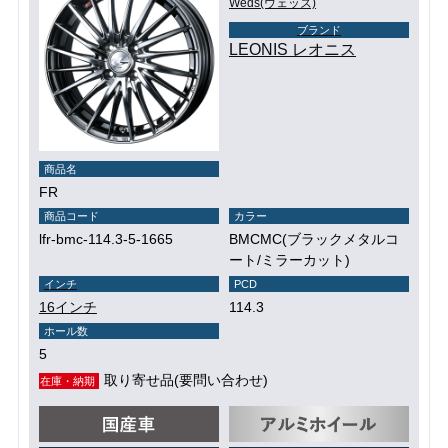
Weds(ウェッズ)
ブランド
LEONIS レオニス
商品名
FR
商品コード
カラー
lfr-bmc-114.3-5-1665
BMCMC(ブラックメタルコ
ート/ミラーカット)
インチ
PCD
16インチ
114.3
ホール数
5
取り寄せ品(要問い合わせ)
在庫・納期