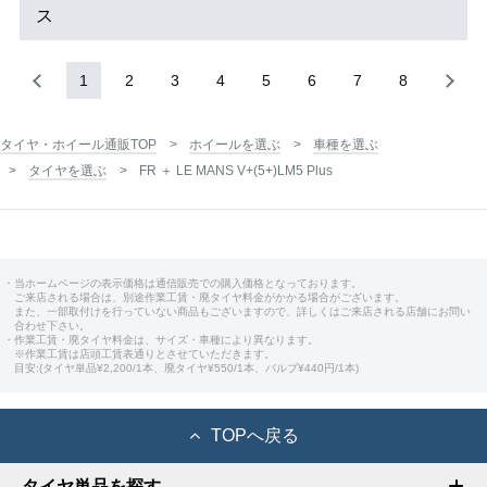
ス
1
2
3
4
5
6
7
8
タイヤ・ホイール通販TOP
ホイールを選ぶ
車種を選ぶ
タイヤを選ぶ
FR ＋ LE MANS V+(5+)LM5 Plus
・当ホームページの表示価格は通信販売での購入価格となっております。
ご来店される場合は、別途作業工賃・廃タイヤ料金がかかる場合がございます。
また、一部取付けを行っていない商品もございますので、詳しくはご来店される店舗にお問い
合わせ下さい。
・作業工賃・廃タイヤ料金は、サイズ・車種により異なります。
※作業工賃は店頭工賃表通りとさせていただきます。
目安:(タイヤ単品¥2,200/1本、廃タイヤ¥550/1本、バルブ¥440円/1本)
TOPへ戻る
タイヤ単品を探す