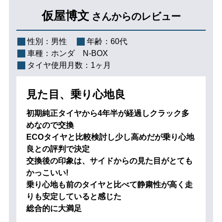
仮屋博文
さんからのレビュー
性別：
男性
年齢：
60代
車種：
ホンダ N-BOX
タイヤ使用月数：
1ヶ月
見た目、乗り心地良
初期純正タイヤから4年半が経過しクラック多
めなので交換
ECOタイヤと比較検討し少し高めだが乗り心地
良との評判で決定
交換後の印象は、サイドからの見た目がとても
かっこいい!
乗り心地も前のタイヤと比べて静粛性が高く走
りも安定していると感じた
総合的に大満足