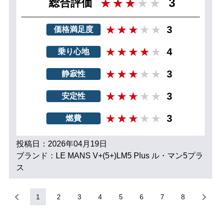
3
総合評価
3
価格満足度
4
乗り心地
3
静寂性
3
安定性
3
燃費
投稿日：2026年04月19日
ブランド：LE MANS V+(5+)LM5 Plus ル・マン5プラ
ス
1
2
3
4
5
6
7
8