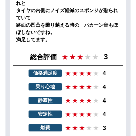
れと
タイヤの内側にノイズ軽減のスポンジが貼られ
ていて
路面の凹凸を乗り越える時の パカーン音もほ
ぼしないですね。
満足してます。
3
総合評価
4
価格満足度
4
乗り心地
4
静寂性
4
安定性
3
燃費