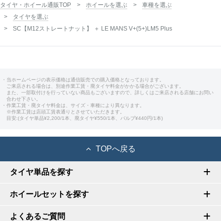
タイヤ・ホイール通販TOP
ホイールを選ぶ
車種を選ぶ
タイヤを選ぶ
SC【M12ストレートナット】 ＋ LE MANS V+(5+)LM5 Plus
・当ホームページの表示価格は通信販売での購入価格となっております。
ご来店される場合は、別途作業工賃・廃タイヤ料金がかかる場合がございます。
また、一部取付けを行っていない商品もございますので、詳しくはご来店される店舗にお問い
合わせ下さい。
・作業工賃・廃タイヤ料金は、サイズ・車種により異なります。
※作業工賃は店頭工賃表通りとさせていただきます。
目安:(タイヤ単品¥2,200/1本、廃タイヤ¥550/1本、バルブ¥440円/1本)
TOPへ戻る
タイヤ単品を探す
ホイールセットを探す
よくあるご質問