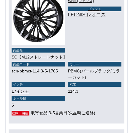
Weds(ウェッズ)
ブランド
LEONIS レオニス
商品名
SC【M12ストレートナット】
商品コード
カラー
scn-pbmct-114.3-5-1765
PBMC(パールブラック/ミラ
ーカット)
インチ
PCD
17インチ
114.3
ホール数
5
取寄せ品 3-5営業日(欠品時ご連絡)
在庫・納期