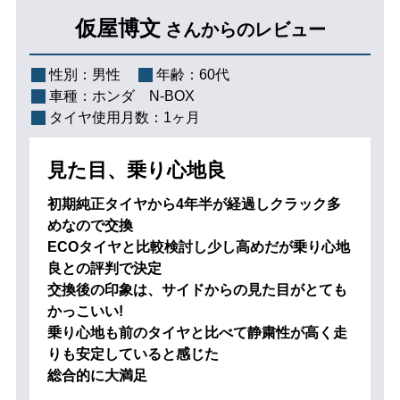
仮屋博文
さんからのレビュー
性別：
男性
年齢：
60代
車種：
ホンダ N-BOX
タイヤ使用月数：
1ヶ月
見た目、乗り心地良
初期純正タイヤから4年半が経過しクラック多
めなので交換
ECOタイヤと比較検討し少し高めだが乗り心地
良との評判で決定
交換後の印象は、サイドからの見た目がとても
かっこいい!
乗り心地も前のタイヤと比べて静粛性が高く走
りも安定していると感じた
総合的に大満足