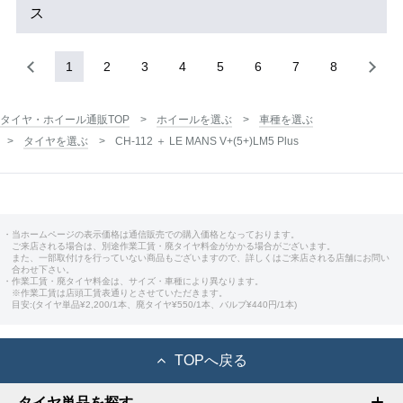
ス
1
2
3
4
5
6
7
8
タイヤ・ホイール通販TOP
ホイールを選ぶ
車種を選ぶ
タイヤを選ぶ
CH-112 ＋ LE MANS V+(5+)LM5 Plus
・当ホームページの表示価格は通信販売での購入価格となっております。
ご来店される場合は、別途作業工賃・廃タイヤ料金がかかる場合がございます。
また、一部取付けを行っていない商品もございますので、詳しくはご来店される店舗にお問い
合わせ下さい。
・作業工賃・廃タイヤ料金は、サイズ・車種により異なります。
※作業工賃は店頭工賃表通りとさせていただきます。
目安:(タイヤ単品¥2,200/1本、廃タイヤ¥550/1本、バルブ¥440円/1本)
TOPへ戻る
タイヤ単品を探す