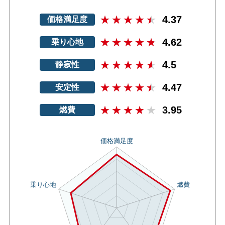
4.37
価格満足度
4.62
乗り心地
4.5
静寂性
4.47
安定性
3.95
燃費