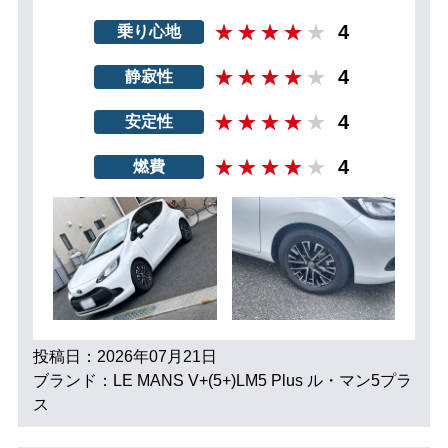
4
乗り心地
4
静寂性
4
安定性
4
燃費
投稿日：2026年07月21日
ブランド：LE MANS V+(5+)LM5 Plus ル・マン5プラ
ス