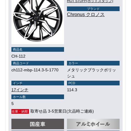
HOT STUFF(ホットスタッフ)
ブランド
Chronus クロノス
商品名
CH-112
商品コード
カラー
ch112-mbp-114.3-5-1770
メタリックブラックポリッ
シュ
インチ
PCD
17インチ
114.3
ホール数
5
取寄せ品 3-5営業日(欠品時ご連絡)
在庫・納期