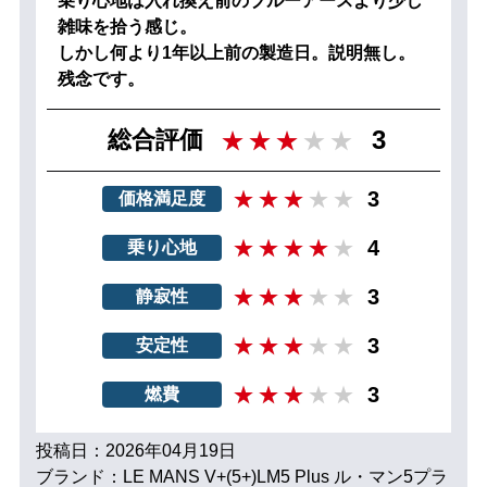
乗り心地は入れ換え前のブルーアースより少し
雑味を拾う感じ。
しかし何より1年以上前の製造日。説明無し。
残念です。
3
総合評価
3
価格満足度
4
乗り心地
3
静寂性
3
安定性
3
燃費
投稿日：2026年04月19日
ブランド：LE MANS V+(5+)LM5 Plus ル・マン5プラ