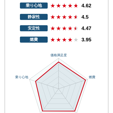
4.62
乗り心地
4.5
静寂性
4.47
安定性
3.95
燃費