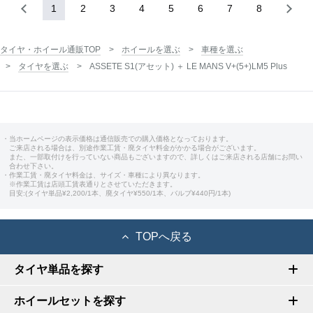
1
2
3
4
5
6
7
8
タイヤ・ホイール通販TOP
ホイールを選ぶ
車種を選ぶ
タイヤを選ぶ
ASSETE S1(アセット) ＋ LE MANS V+(5+)LM5 Plus
・当ホームページの表示価格は通信販売での購入価格となっております。
ご来店される場合は、別途作業工賃・廃タイヤ料金がかかる場合がございます。
また、一部取付けを行っていない商品もございますので、詳しくはご来店される店舗にお問い
合わせ下さい。
・作業工賃・廃タイヤ料金は、サイズ・車種により異なります。
※作業工賃は店頭工賃表通りとさせていただきます。
目安:(タイヤ単品¥2,200/1本、廃タイヤ¥550/1本、バルブ¥440円/1本)
TOPへ戻る
タイヤ単品を探す
ホイールセットを探す