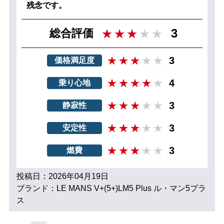
残念です。
3
総合評価
3
価格満足度
4
乗り心地
3
静寂性
3
安定性
3
燃費
投稿日：2026年04月19日
ブランド：LE MANS V+(5+)LM5 Plus ル・マン5プラ
ス