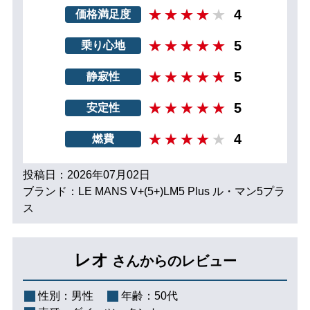
4
価格満足度
5
乗り心地
5
静寂性
5
安定性
4
燃費
投稿日：2026年07月02日
ブランド：LE MANS V+(5+)LM5 Plus ル・マン5プラ
ス
レオ
さんからのレビュー
性別：
男性
年齢：
50代