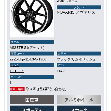
Weds(ウェッズ)
ブランド
NOVARIS ノヴァリス
商品名
ASSETE S1(アセット)
商品コード
カラー
ass1-bkp-114.3-5-1980
ブラック/リムポリッシュ
インチ
PCD
19インチ
114.3
ホール数
5
取り寄せ品(要問い合わせ)
在庫・納期