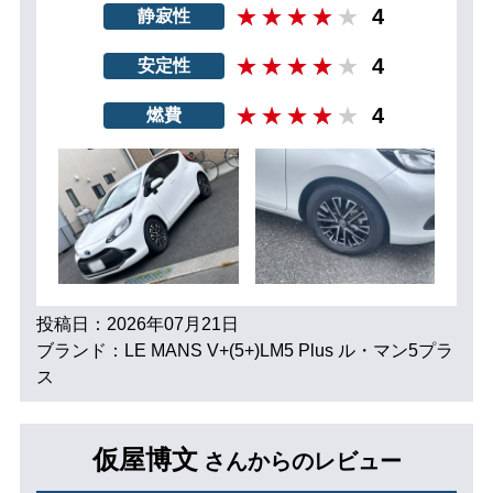
4
静寂性
4
安定性
4
燃費
投稿日：2026年07月21日
ブランド：LE MANS V+(5+)LM5 Plus ル・マン5プラ
ス
仮屋博文
さんからのレビュー