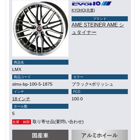
KYOHO(共豊)
ブランド
AME STEINER AME シ
ュタイナー
商品名
LMX
商品コード
カラー
slmx-bp-100-5-1875
ブラック×ポリッシュ
インチ
PCD
18インチ
100.0
ホール数
5
取り寄せ品(要問い合わせ)
在庫・納期