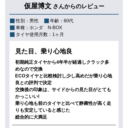
仮屋博文
さんからのレビュー
性別：
男性
年齢：
60代
車種：
ホンダ N-BOX
タイヤ使用月数：
1ヶ月
見た目、乗り心地良
初期純正タイヤから4年半が経過しクラック多
めなので交換
ECOタイヤと比較検討し少し高めだが乗り心地
良との評判で決定
交換後の印象は、サイドからの見た目がとても
かっこいい!
乗り心地も前のタイヤと比べて静粛性が高く走
りも安定していると感じた
総合的に大満足