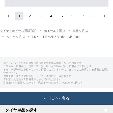
ス
1
2
3
4
5
6
7
8
タイヤ・ホイール通販TOP
ホイールを選ぶ
車種を選ぶ
タイヤを選ぶ
LMX ＋ LE MANS V+(5+)LM5 Plus
・当ホームページの表示価格は通信販売での購入価格となっております。
ご来店される場合は、別途作業工賃・廃タイヤ料金がかかる場合がございます。
また、一部取付けを行っていない商品もございますので、詳しくはご来店される店舗にお問い
合わせ下さい。
・作業工賃・廃タイヤ料金は、サイズ・車種により異なります。
※作業工賃は店頭工賃表通りとさせていただきます。
目安:(タイヤ単品¥2,200/1本、廃タイヤ¥550/1本、バルブ¥440円/1本)
TOPへ戻る
タイヤ単品を探す