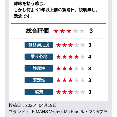
雑味を拾う感じ。
しかし何より1年以上前の製造日。説明無し。
残念です。
3
総合評価
3
価格満足度
4
乗り心地
3
静寂性
3
安定性
3
燃費
投稿日：2026年04月19日
ブランド：LE MANS V+(5+)LM5 Plus ル・マン5プラ