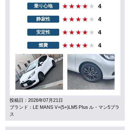
4
乗り心地
4
静寂性
4
安定性
4
燃費
投稿日：2026年07月21日
ブランド：LE MANS V+(5+)LM5 Plus ル・マン5プラ
ス