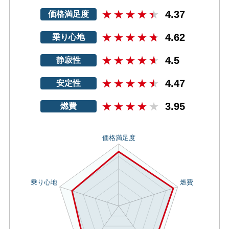
4.37
価格満足度
4.62
乗り心地
4.5
静寂性
4.47
安定性
3.95
燃費