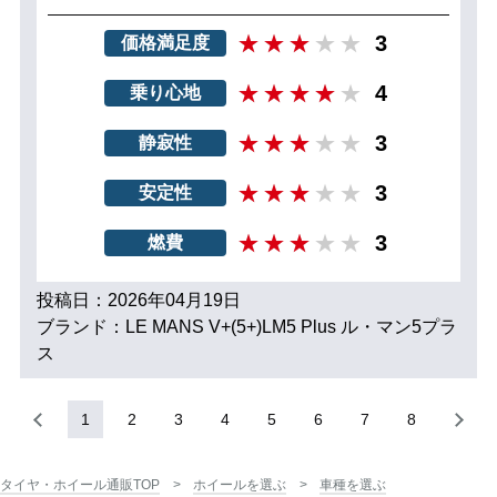
3
価格満足度
4
乗り心地
3
静寂性
3
安定性
3
燃費
投稿日：2026年04月19日
ブランド：LE MANS V+(5+)LM5 Plus ル・マン5プラ
ス
1
2
3
4
5
6
7
8
タイヤ・ホイール通販TOP
ホイールを選ぶ
車種を選ぶ