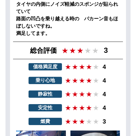
タイヤの内側にノイズ軽減のスポンジが貼られ
ていて
路面の凹凸を乗り越える時の パカーン音もほ
ぼしないですね。
満足してます。
3
総合評価
4
価格満足度
4
乗り心地
4
静寂性
4
安定性
3
燃費