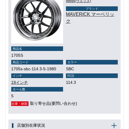
Weds(ウェッズ)
ブランド
MAVERICK マーベリッ
ク
商品名
1705S
商品コード
カラー
1705s-sbc-114.3-5-1980
SBC
インチ
PCD
19インチ
114.3
ホール数
5
取り寄せ品(要問い合わせ)
在庫・納期
店舗別在庫状況