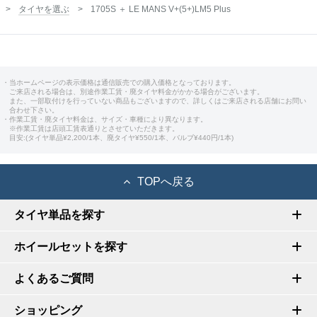
タイヤを選ぶ
1705S ＋ LE MANS V+(5+)LM5 Plus
・当ホームページの表示価格は通信販売での購入価格となっております。
ご来店される場合は、別途作業工賃・廃タイヤ料金がかかる場合がございます。
また、一部取付けを行っていない商品もございますので、詳しくはご来店される店舗にお問い
合わせ下さい。
・作業工賃・廃タイヤ料金は、サイズ・車種により異なります。
※作業工賃は店頭工賃表通りとさせていただきます。
目安:(タイヤ単品¥2,200/1本、廃タイヤ¥550/1本、バルブ¥440円/1本)
TOPへ戻る
タイヤ単品を探す
ホイールセットを探す
よくあるご質問
ショッピング