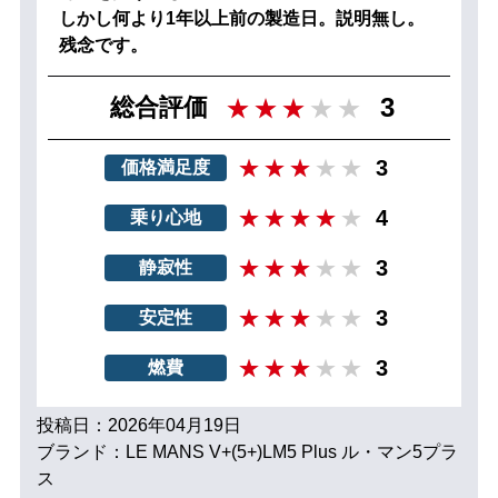
しかし何より1年以上前の製造日。説明無し。
残念です。
3
総合評価
3
価格満足度
4
乗り心地
3
静寂性
3
安定性
3
燃費
投稿日：2026年04月19日
ブランド：LE MANS V+(5+)LM5 Plus ル・マン5プラ
ス