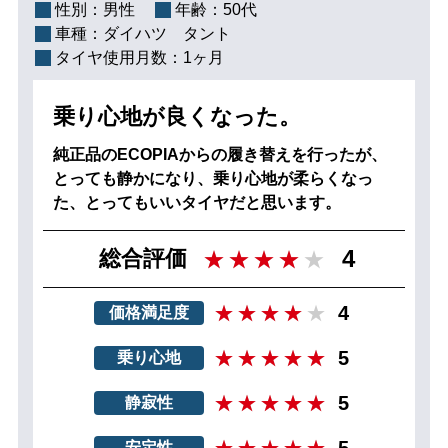
性別：
男性
年齢：
50代
車種：
ダイハツ タント
タイヤ使用月数：
1ヶ月
乗り心地が良くなった。
純正品のECOPIAからの履き替えを行ったが、
とっても静かになり、乗り心地が柔らくなっ
た、とってもいいタイヤだと思います。
4
総合評価
4
価格満足度
5
乗り心地
5
静寂性
5
安定性