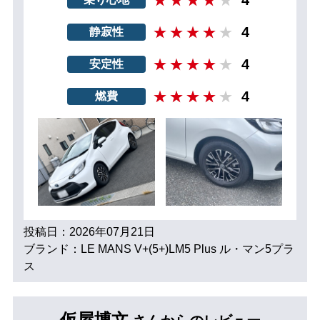
4
4
静寂性
4
安定性
4
燃費
投稿日：2026年07月21日
ブランド：LE MANS V+(5+)LM5 Plus ル・マン5プラ
ス
仮屋博文