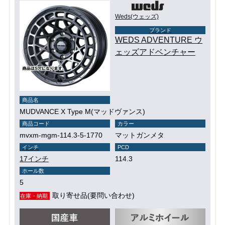
Weds(ウェッズ)
ブランド
WEDS ADVENTURE ウ
ェッズアドベンチャー
商品名
MUDVANCE X Type M(マッドヴァンス)
商品コード
カラー
mvxm-mgm-114.3-5-1770
マットガンメタ
インチ
PCD
17インチ
114.3
ホール数
5
取り寄せ品(要問い合わせ)
在庫・納期