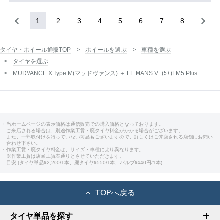
1
2
3
4
5
6
7
8
タイヤ・ホイール通販TOP
ホイールを選ぶ
車種を選ぶ
タイヤを選ぶ
MUDVANCE X Type M(マッドヴァンス) ＋ LE MANS V+(5+)LM5 Plus
・当ホームページの表示価格は通信販売での購入価格となっております。
ご来店される場合は、別途作業工賃・廃タイヤ料金がかかる場合がございます。
また、一部取付けを行っていない商品もございますので、詳しくはご来店される店舗にお問い
合わせ下さい。
・作業工賃・廃タイヤ料金は、サイズ・車種により異なります。
※作業工賃は店頭工賃表通りとさせていただきます。
目安:(タイヤ単品¥2,200/1本、廃タイヤ¥550/1本、バルブ¥440円/1本)
TOPへ戻る
タイヤ単品を探す