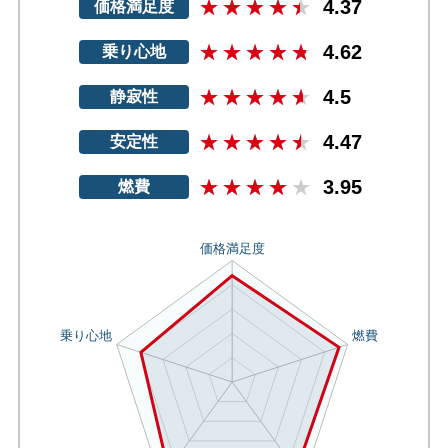
4.37
価格満足度
4.62
乗り心地
4.5
静寂性
4.47
安定性
3.95
燃費