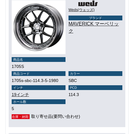
Weds(ウェッズ)
ブランド
MAVERICK マーベリッ
ク
商品名
1705S
商品コード
カラー
1705s-sbc-114.3-5-1980
SBC
インチ
PCD
19インチ
114.3
ホール数
5
取り寄せ品(要問い合わせ)
在庫・納期