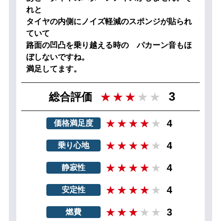
れと
タイヤの内側にノイズ軽減のスポンジが貼られ
ていて
路面の凹凸を乗り越える時の パカーン音もほ
ぼしないですね。
満足してます。
3
総合評価
4
価格満足度
4
乗り心地
4
静寂性
4
安定性
3
燃費