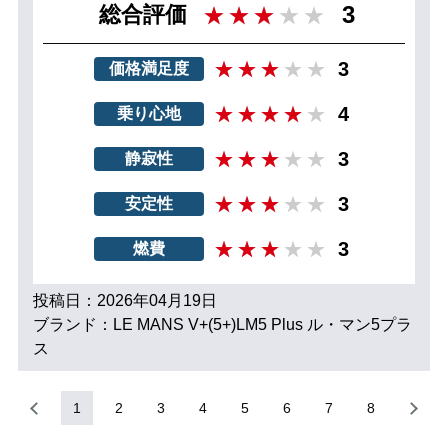
3
総合評価
3
価格満足度
4
乗り心地
3
静寂性
3
安定性
3
燃費
投稿日：2026年04月19日
ブランド：LE MANS V+(5+)LM5 Plus ル・マン5プラ
ス
1
2
3
4
5
6
7
8