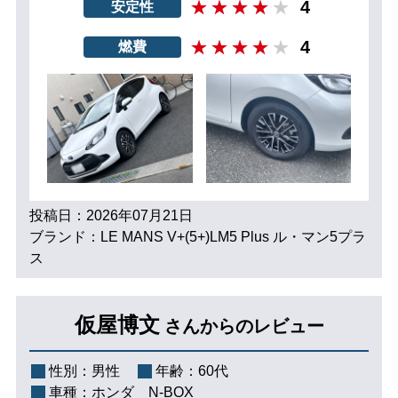
4
安定性
4
燃費
投稿日：2026年07月21日
ブランド：LE MANS V+(5+)LM5 Plus ル・マン5プラ
ス
仮屋博文
さんからのレビュー
性別：
男性
年齢：
60代
車種：
ホンダ N-BOX