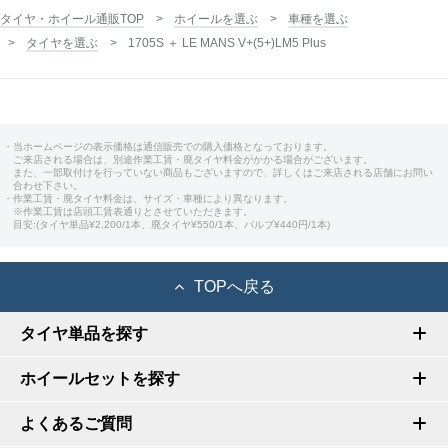
タイヤ・ホイール通販TOP
ホイールを選ぶ
車種を選ぶ
タイヤを選ぶ
1705S ＋ LE MANS V+(5+)LM5 Plus
・当ホームページの表示価格は通信販売での購入価格となっております。
ご来店される場合は、別途作業工賃・廃タイヤ料金がかかる場合がございます。
また、一部取付けを行っていない商品もございますので、詳しくはご来店される店舗にお問い
合わせ下さい。
・作業工賃・廃タイヤ料金は、サイズ・車種により異なります。
※作業工賃は店頭工賃表通りとさせていただきます。
目安:(タイヤ単品¥2,200/1本、廃タイヤ¥550/1本、バルブ¥440円/1本)
TOPへ戻る
タイヤ単品を探す
ホイールセットを探す
よくあるご質問