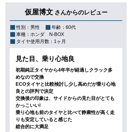
仮屋博文
さんからのレビュー
性別：
男性
年齢：
60代
車種：
ホンダ N-BOX
タイヤ使用月数：
1ヶ月
見た目、乗り心地良
初期純正タイヤから4年半が経過しクラック多
めなので交換
ECOタイヤと比較検討し少し高めだが乗り心地
良との評判で決定
交換後の印象は、サイドからの見た目がとても
かっこいい!
乗り心地も前のタイヤと比べて静粛性が高く走
りも安定していると感じた
総合的に大満足