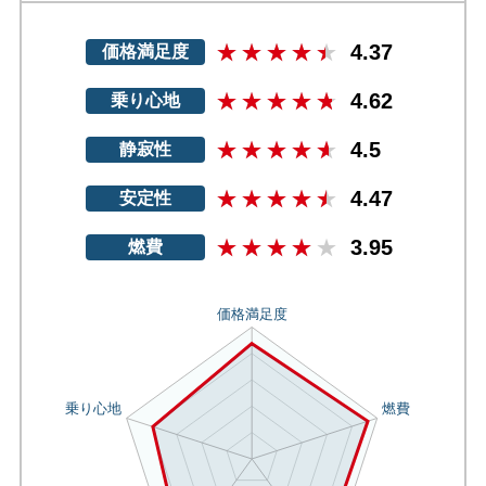
4.37
価格満足度
4.62
乗り心地
4.5
静寂性
4.47
安定性
3.95
燃費