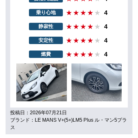
4
乗り心地
4
静寂性
4
安定性
4
燃費
投稿日：2026年07月21日
ブランド：LE MANS V+(5+)LM5 Plus ル・マン5プラ
ス