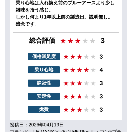
乗り心地は入れ換え前のブルーアースより少し
雑味を拾う感じ。
しかし何より1年以上前の製造日。説明無し。
残念です。
3
総合評価
3
価格満足度
4
乗り心地
3
静寂性
3
安定性
3
燃費
投稿日：2026年04月19日
ブランド：LE MANS V+(5+)LM5 Plus ル・マン5プラ