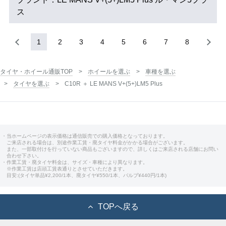
ス
1
2
3
4
5
6
7
8
タイヤ・ホイール通販TOP
ホイールを選ぶ
車種を選ぶ
タイヤを選ぶ
C10R ＋ LE MANS V+(5+)LM5 Plus
・当ホームページの表示価格は通信販売での購入価格となっております。
ご来店される場合は、別途作業工賃・廃タイヤ料金がかかる場合がございます。
また、一部取付けを行っていない商品もございますので、詳しくはご来店される店舗にお問い
合わせ下さい。
・作業工賃・廃タイヤ料金は、サイズ・車種により異なります。
※作業工賃は店頭工賃表通りとさせていただきます。
目安:(タイヤ単品¥2,200/1本、廃タイヤ¥550/1本、バルブ¥440円/1本)
TOPへ戻る