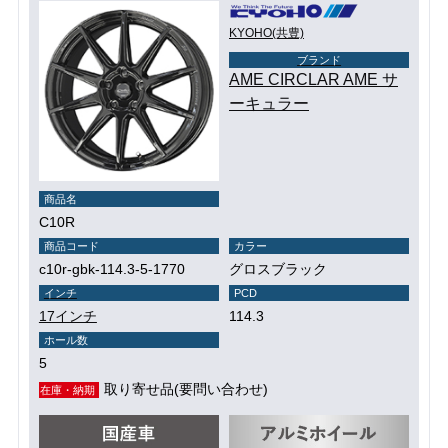
KYOHO(共豊)
ブランド
AME CIRCLAR AME サ
ーキュラー
商品名
C10R
商品コード
カラー
c10r-gbk-114.3-5-1770
グロスブラック
インチ
PCD
17インチ
114.3
ホール数
5
取り寄せ品(要問い合わせ)
在庫・納期