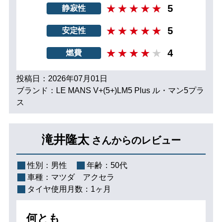
5
静寂性
5
安定性
4
燃費
投稿日：2026年07月01日
ブランド：LE MANS V+(5+)LM5 Plus ル・マン5プラ
ス
滝井隆太
さんからのレビュー
性別：
男性
年齢：
50代
車種：
マツダ アクセラ
タイヤ使用月数：
1ヶ月
何とも