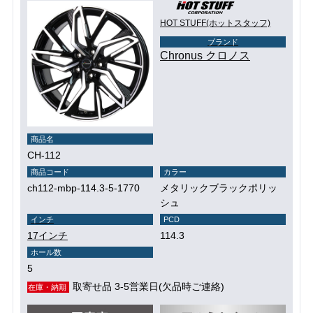
HOT STUFF(ホットスタッフ)
ブランド
Chronus クロノス
商品名
CH-112
商品コード
カラー
ch112-mbp-114.3-5-1770
メタリックブラックポリッ
シュ
インチ
PCD
17インチ
114.3
ホール数
5
取寄せ品 3-5営業日(欠品時ご連絡)
在庫・納期