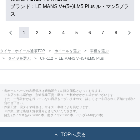
ブランド：LE MANS V+(5+)LM5 Plus ル・マン5プラ
ス
1
2
3
4
5
6
7
8
タイヤ・ホイール通販TOP
ホイールを選ぶ
車種を選ぶ
タイヤを選ぶ
CH-112 ＋ LE MANS V+(5+)LM5 Plus
・当ホームページの表示価格は通信販売での購入価格となっております。
ご来店される場合は、別途作業工賃・廃タイヤ料金がかかる場合がございます。
また、一部取付けを行っていない商品もございますので、詳しくはご来店される店舗にお問い
合わせ下さい。
・作業工賃・廃タイヤ料金は、サイズ・車種により異なります。
※作業工賃は店頭工賃表通りとさせていただきます。
目安:(タイヤ単品¥2,200/1本、廃タイヤ¥550/1本、バルブ¥440円/1本)
TOPへ戻る