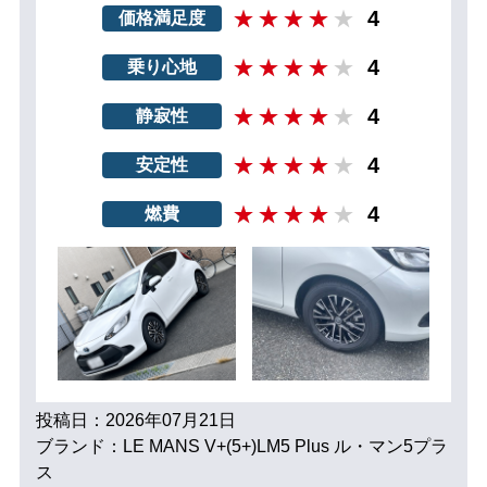
4
価格満足度
4
乗り心地
4
静寂性
4
安定性
4
燃費
投稿日：2026年07月21日
ブランド：LE MANS V+(5+)LM5 Plus ル・マン5プラ
ス