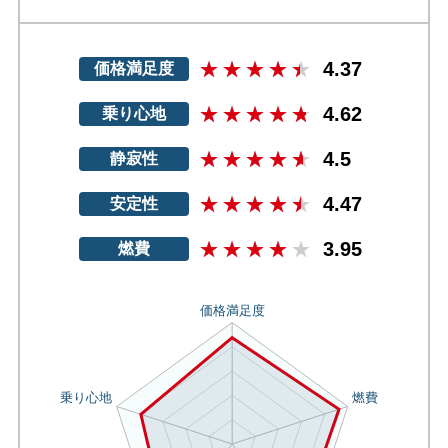
4.37
価格満足度
4.62
乗り心地
4.5
静寂性
4.47
安定性
3.95
燃費