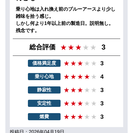
乗り心地は入れ換え前のブルーアースより少し
雑味を拾う感じ。
しかし何より1年以上前の製造日。説明無し。
残念です。
3
総合評価
3
価格満足度
4
乗り心地
3
静寂性
3
安定性
3
燃費
投稿日：2026年04月19日