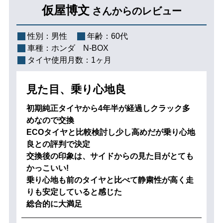
仮屋博文
さんからのレビュー
性別：
男性
年齢：
60代
車種：
ホンダ N-BOX
タイヤ使用月数：
1ヶ月
見た目、乗り心地良
初期純正タイヤから4年半が経過しクラック多
めなので交換
ECOタイヤと比較検討し少し高めだが乗り心地
良との評判で決定
交換後の印象は、サイドからの見た目がとても
かっこいい!
乗り心地も前のタイヤと比べて静粛性が高く走
りも安定していると感じた
総合的に大満足