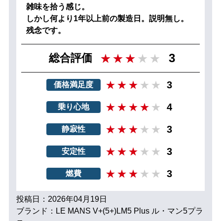
雑味を拾う感じ。
しかし何より1年以上前の製造日。説明無し。
残念です。
3
総合評価
3
価格満足度
4
乗り心地
3
静寂性
3
安定性
3
燃費
投稿日：2026年04月19日
ブランド：LE MANS V+(5+)LM5 Plus ル・マン5プラ