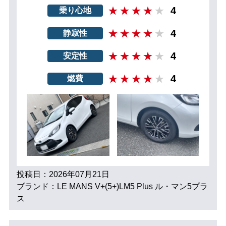
4
乗り心地
4
静寂性
4
安定性
4
燃費
投稿日：2026年07月21日
ブランド：LE MANS V+(5+)LM5 Plus ル・マン5プラ
ス