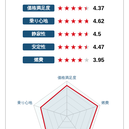
4.37
価格満足度
4.62
乗り心地
4.5
静寂性
4.47
安定性
3.95
燃費