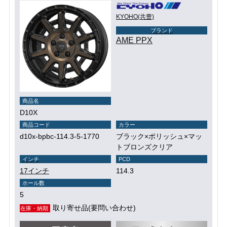
KYOHO(共豊)
ブランド
AME PPX
商品名
D10X
商品コード
カラー
d10x-bpbc-114.3-5-1770
ブラック×ポリッシュ×マッ
トブロンズクリア
インチ
PCD
17インチ
114.3
ホール数
5
取り寄せ品(要問い合わせ)
在庫・納期