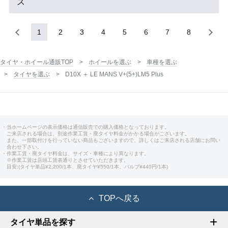
ス
1
2
3
4
5
6
7
8
タイヤ・ホイール通販TOP
ホイールを選ぶ
車種を選ぶ
タイヤを選ぶ
D10X ＋ LE MANS V+(5+)LM5 Plus
・当ホームページの表示価格は通信販売での購入価格となっております。
ご来店される場合は、別途作業工賃・廃タイヤ料金がかかる場合がございます。
また、一部取付けを行っていない商品もございますので、詳しくはご来店される店舗にお問い
合わせ下さい。
・作業工賃・廃タイヤ料金は、サイズ・車種により異なります。
※作業工賃は店頭工賃表通りとさせていただきます。
目安:(タイヤ単品¥2,200/1本、廃タイヤ¥550/1本、バルブ¥440円/1本)
TOPへ戻る
タイヤ単品を探す