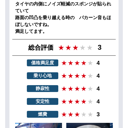
タイヤの内側にノイズ軽減のスポンジが貼られ
ていて
路面の凹凸を乗り越える時の パカーン音もほ
ぼしないですね。
満足してます。
3
総合評価
4
価格満足度
4
乗り心地
4
静寂性
4
安定性
3
燃費