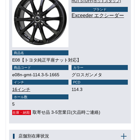
HOT STUFF(ホットスタッフ)
ブランド
Exceeder エクシーダー
商品名
E08【トヨタ純正平座ナット対応】
商品コード
カラー
e08n-gmt-114.3-5-1665
グロスガンメタ
インチ
PCD
16インチ
114.3
ホール数
5
取寄せ品 3-5営業日(欠品時ご連絡)
在庫・納期
店舗別在庫状況