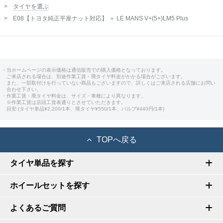
タイヤを選ぶ
E08【トヨタ純正平座ナット対応】 ＋ LE MANS V+(5+)LM5 Plus
・当ホームページの表示価格は通信販売での購入価格となっております。
ご来店される場合は、別途作業工賃・廃タイヤ料金がかかる場合がございます。
また、一部取付けを行っていない商品もございますので、詳しくはご来店される店舗にお問い
合わせ下さい。
・作業工賃・廃タイヤ料金は、サイズ・車種により異なります。
※作業工賃は店頭工賃表通りとさせていただきます。
目安:(タイヤ単品¥2,200/1本、廃タイヤ¥550/1本、バルブ¥440円/1本)
TOPへ戻る
タイヤ単品を探す
ホイールセットを探す
よくあるご質問