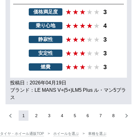
3
価格満足度
4
乗り心地
3
静寂性
3
安定性
3
燃費
投稿日：2026年04月19日
ブランド：LE MANS V+(5+)LM5 Plus ル・マン5プラ
ス
1
2
3
4
5
6
7
8
タイヤ・ホイール通販TOP
ホイールを選ぶ
車種を選ぶ