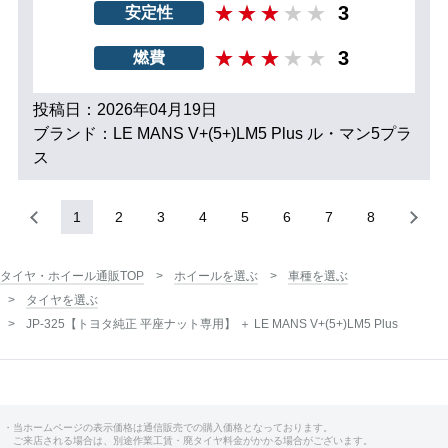
3
安定性
3
燃費
投稿日：2026年04月19日
ブランド：LE MANS V+(5+)LM5 Plus ル・マン5プラ
ス
1
2
3
4
5
6
7
8
タイヤ・ホイール通販TOP
ホイールを選ぶ
車種を選ぶ
タイヤを選ぶ
JP-325【トヨタ純正 平座ナット専用】 ＋ LE MANS V+(5+)LM5 Plus
・当ホームページの表示価格は通信販売での購入価格となっております。
ご来店される場合は、別途作業工賃・廃タイヤ料金がかかる場合がございます。