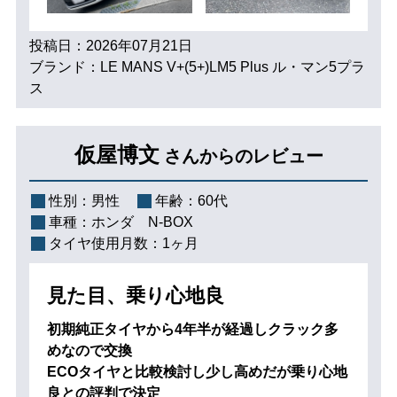
投稿日：2026年07月21日
ブランド：LE MANS V+(5+)LM5 Plus ル・マン5プラ
ス
仮屋博文
さんからのレビュー
性別：
男性
年齢：
60代
車種：
ホンダ N-BOX
タイヤ使用月数：
1ヶ月
見た目、乗り心地良
初期純正タイヤから4年半が経過しクラック多
めなので交換
ECOタイヤと比較検討し少し高めだが乗り心地
良との評判で決定