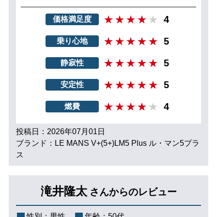
4
価格満足度
5
乗り心地
5
静寂性
5
安定性
4
燃費
投稿日：2026年07月01日
ブランド：LE MANS V+(5+)LM5 Plus ル・マン5プラ
ス
滝井隆太
さんからのレビュー
性別：
男性
年齢：
50代