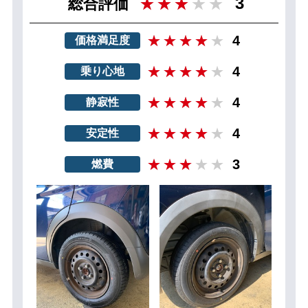
3
総合評価
4
価格満足度
4
乗り心地
4
静寂性
4
安定性
3
燃費