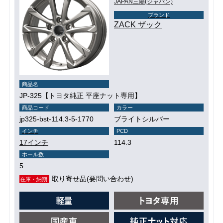
JAPAN三陽(ジャパン)
ブランド
ZACK ザック
商品名
JP-325【トヨタ純正 平座ナット専用】
商品コード
カラー
jp325-bst-114.3-5-1770
ブライトシルバー
インチ
PCD
17インチ
114.3
ホール数
5
取り寄せ品(要問い合わせ)
在庫・納期