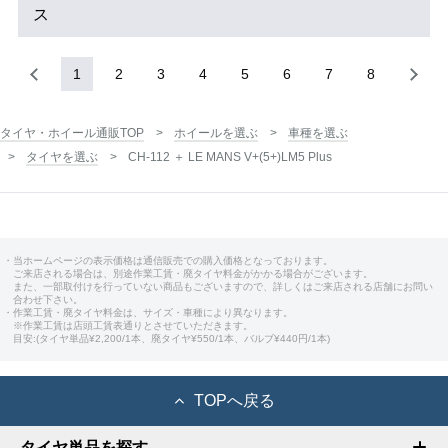
ス
1
2
3
4
5
6
7
8
タイヤ・ホイール通販TOP
ホイールを選ぶ
車種を選ぶ
タイヤを選ぶ
CH-112 ＋ LE MANS V+(5+)LM5 Plus
・当ホームページの表示価格は通信販売での購入価格となっております。
ご来店される場合は、別途作業工賃・廃タイヤ料金がかかる場合がございます。
また、一部取付けを行っていない商品もございますので、詳しくはご来店される店舗にお問い
合わせ下さい。
・作業工賃・廃タイヤ料金は、サイズ・車種により異なります。
※作業工賃は店頭工賃表通りとさせていただきます。
目安:(タイヤ単品¥2,200/1本、廃タイヤ¥550/1本、バルブ¥440円/1本)
TOPへ戻る
タイヤ単品を探す