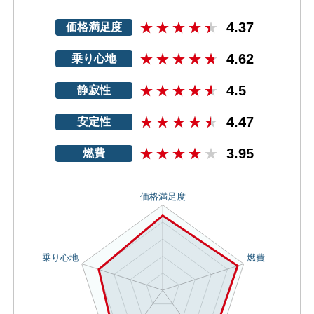
4.37
価格満足度
4.62
乗り心地
4.5
静寂性
4.47
安定性
3.95
燃費