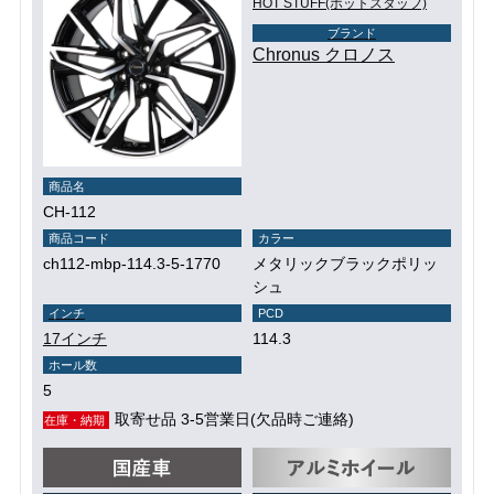
HOT STUFF(ホットスタッフ)
ブランド
Chronus クロノス
商品名
CH-112
商品コード
カラー
ch112-mbp-114.3-5-1770
メタリックブラックポリッ
シュ
インチ
PCD
17インチ
114.3
ホール数
5
取寄せ品 3-5営業日(欠品時ご連絡)
在庫・納期