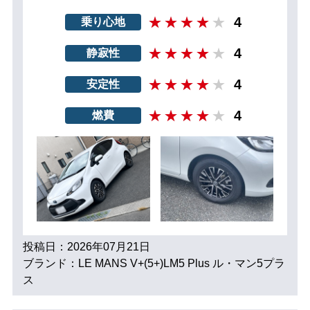
4
乗り心地
4
静寂性
4
安定性
4
燃費
投稿日：2026年07月21日
ブランド：LE MANS V+(5+)LM5 Plus ル・マン5プラ
ス