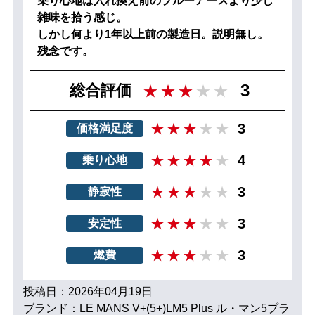
乗り心地は入れ換え前のブルーアースより少し
雑味を拾う感じ。
しかし何より1年以上前の製造日。説明無し。
残念です。
3
総合評価
3
価格満足度
4
乗り心地
3
静寂性
3
安定性
3
燃費
投稿日：2026年04月19日
ブランド：LE MANS V+(5+)LM5 Plus ル・マン5プラ