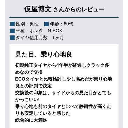
仮屋博文
さんからのレビュー
性別：
男性
年齢：
60代
車種：
ホンダ N-BOX
タイヤ使用月数：
1ヶ月
見た目、乗り心地良
初期純正タイヤから4年半が経過しクラック多
めなので交換
ECOタイヤと比較検討し少し高めだが乗り心地
良との評判で決定
交換後の印象は、サイドからの見た目がとても
かっこいい!
乗り心地も前のタイヤと比べて静粛性が高く走
りも安定していると感じた
総合的に大満足