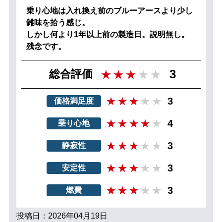
乗り心地は入れ換え前のブルーアースより少し
雑味を拾う感じ。
しかし何より1年以上前の製造日。説明無し。
残念です。
3
総合評価
3
価格満足度
4
乗り心地
3
静寂性
3
安定性
3
燃費
投稿日：2026年04月19日