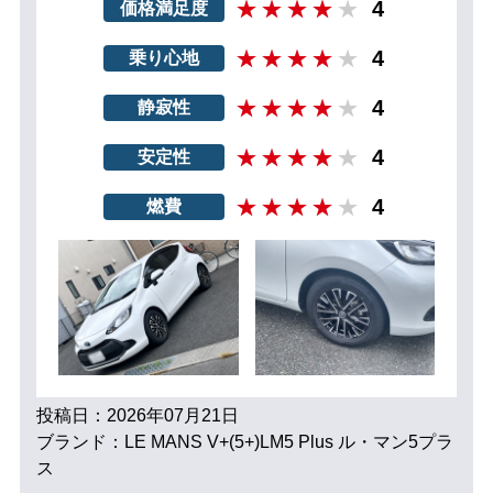
4
価格満足度
4
乗り心地
4
静寂性
4
安定性
4
燃費
投稿日：2026年07月21日
ブランド：LE MANS V+(5+)LM5 Plus ル・マン5プラ
ス