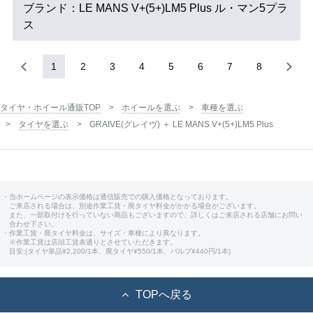
ブランド：LE MANS V+(5+)LM5 Plus ル・マン5プラ
ス
1
2
3
4
5
6
7
8
タイヤ・ホイール通販TOP
ホイールを選ぶ
車種を選ぶ
タイヤを選ぶ
GRAIVE(グレイヴ) ＋ LE MANS V+(5+)LM5 Plus
・当ホームページの表示価格は通信販売での購入価格となっております。
ご来店される場合は、別途作業工賃・廃タイヤ料金がかかる場合がございます。
また、一部取付けを行っていない商品もございますので、詳しくはご来店される店舗にお問い
合わせ下さい。
・作業工賃・廃タイヤ料金は、サイズ・車種により異なります。
※作業工賃は店頭工賃表通りとさせていただきます。
目安:(タイヤ単品¥2,200/1本、廃タイヤ¥550/1本、バルブ¥440円/1本)
TOPへ戻る