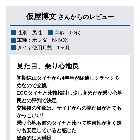
仮屋博文
さんからのレビュー
性別：
男性
年齢：
60代
車種：
ホンダ N-BOX
タイヤ使用月数：
1ヶ月
見た目、乗り心地良
初期純正タイヤから4年半が経過しクラック多
めなので交換
ECOタイヤと比較検討し少し高めだが乗り心地
良との評判で決定
交換後の印象は、サイドからの見た目がとても
かっこいい!
乗り心地も前のタイヤと比べて静粛性が高く走
りも安定していると感じた
総合的に大満足