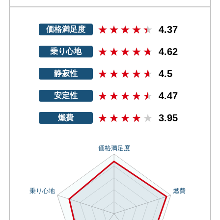
4.37
価格満足度
4.62
乗り心地
4.5
静寂性
4.47
安定性
3.95
燃費