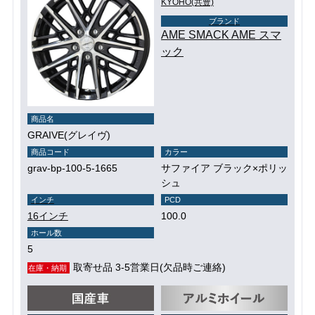
KYOHO(共豊)
ブランド
AME SMACK AME スマ
ック
商品名
GRAIVE(グレイヴ)
商品コード
カラー
grav-bp-100-5-1665
サファイア ブラック×ポリッ
シュ
インチ
PCD
16インチ
100.0
ホール数
5
取寄せ品 3-5営業日(欠品時ご連絡)
在庫・納期