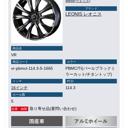
Weds(ウェッズ)
ブランド
LEONIS レオニス
商品名
VR
商品コード
カラー
vr-pbmct-114.3-5-1665
PBMC/TI(パールブラックミ
ラーカット/チタントップ)
インチ
PCD
16インチ
114.3
ホール数
5
取り寄せ品(要問い合わせ)
在庫・納期