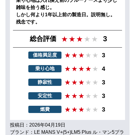
乗り心地は入れ換え前のブルーアースより少し
雑味を拾う感じ。
しかし何より1年以上前の製造日。説明無し。
残念です。
3
総合評価
3
価格満足度
4
乗り心地
3
静寂性
3
安定性
3
燃費
投稿日：2026年04月19日
ブランド：LE MANS V+(5+)LM5 Plus ル・マン5プラ