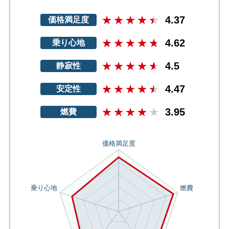
4.37
価格満足度
4.62
乗り心地
4.5
静寂性
4.47
安定性
3.95
燃費