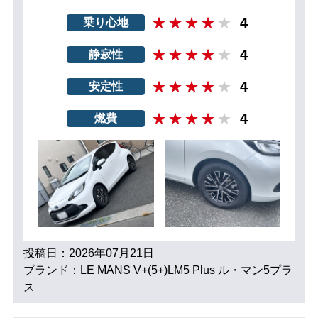
4
乗り心地
4
静寂性
4
安定性
4
燃費
投稿日：2026年07月21日
ブランド：LE MANS V+(5+)LM5 Plus ル・マン5プラ
ス