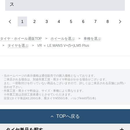
ス
1
2
3
4
5
6
7
8
タイヤ・ホイール通販TOP
ホイールを選ぶ
車種を選ぶ
タイヤを選ぶ
VR ＋ LE MANS V+(5+)LM5 Plus
・当ホームページの表示価格は通信販売での購入価格となっております。
ご来店される場合は、別途作業工賃・廃タイヤ料金がかかる場合がございます。
また、一部取付けを行っていない商品もございますので、詳しくはご来店される店舗にお問い
合わせ下さい。
・作業工賃・廃タイヤ料金は、サイズ・車種により異なります。
※作業工賃は店頭工賃表通りとさせていただきます。
目安:(タイヤ単品¥2,200/1本、廃タイヤ¥550/1本、バルブ¥440円/1本)
TOPへ戻る
タイヤ単品を探す