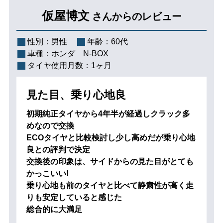
仮屋博文
さんからのレビュー
性別：
男性
年齢：
60代
車種：
ホンダ N-BOX
タイヤ使用月数：
1ヶ月
見た目、乗り心地良
初期純正タイヤから4年半が経過しクラック多
めなので交換
ECOタイヤと比較検討し少し高めだが乗り心地
良との評判で決定
交換後の印象は、サイドからの見た目がとても
かっこいい!
乗り心地も前のタイヤと比べて静粛性が高く走
りも安定していると感じた
総合的に大満足