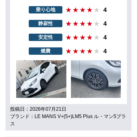
4
乗り心地
4
静寂性
4
安定性
4
燃費
投稿日：2026年07月21日
ブランド：LE MANS V+(5+)LM5 Plus ル・マン5プラ
ス