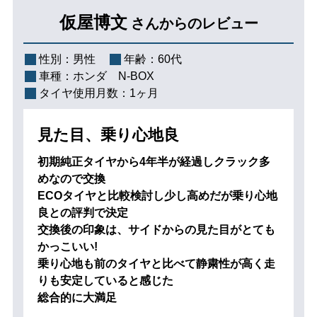
仮屋博文
さんからのレビュー
性別：
男性
年齢：
60代
車種：
ホンダ N-BOX
タイヤ使用月数：
1ヶ月
見た目、乗り心地良
初期純正タイヤから4年半が経過しクラック多
めなので交換
ECOタイヤと比較検討し少し高めだが乗り心地
良との評判で決定
交換後の印象は、サイドからの見た目がとても
かっこいい!
乗り心地も前のタイヤと比べて静粛性が高く走
りも安定していると感じた
総合的に大満足