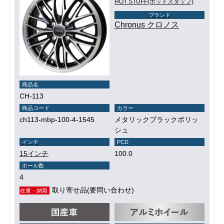
HOT STUFF(ホットスタッフ)
ブランド
Chronus クロノス
商品名
CH-113
商品コード
カラー
ch113-mbp-100-4-1545
メタリックブラックポリッ
シュ
インチ
PCD
15インチ
100.0
ホール数
4
取り寄せ品(要問い合わせ)
在庫・納期