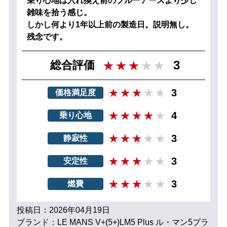
乗り心地は入れ換え前のブルーアースより少し
雑味を拾う感じ。
しかし何より1年以上前の製造日。説明無し。
残念です。
3
総合評価
3
価格満足度
4
乗り心地
3
静寂性
3
安定性
3
燃費
投稿日：2026年04月19日
ブランド：LE MANS V+(5+)LM5 Plus ル・マン5プラ