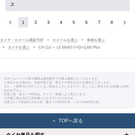
ス
1
2
3
4
5
6
7
8
タイヤ・ホイール通販TOP
ホイールを選ぶ
車種を選ぶ
タイヤを選ぶ
CH-113 ＋ LE MANS V+(5+)LM5 Plus
・当ホームページの表示価格は通信販売での購入価格となっております。
ご来店される場合は、別途作業工賃・廃タイヤ料金がかかる場合がございます。
また、一部取付けを行っていない商品もございますので、詳しくはご来店される店舗にお問い
合わせ下さい。
・作業工賃・廃タイヤ料金は、サイズ・車種により異なります。
※作業工賃は店頭工賃表通りとさせていただきます。
目安:(タイヤ単品¥2,200/1本、廃タイヤ¥550/1本、バルブ¥440円/1本)
TOPへ戻る
タイヤ単品を探す