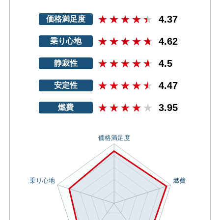
4.37
価格満足度
4.62
乗り心地
4.5
静寂性
4.47
安定性
3.95
燃費