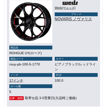
Weds(ウェッズ)
ブランド
NOVARIS ノヴァリス
商品名
ROHGUE UY(ローグ)
商品コード
カラー
rouy-pb-100-5-1770
ピアノブラック/レッドライ
ン
インチ
PCD
17インチ
100.0
ホール数
5
取寄せ品 3-5営業日(欠品時ご連絡)
在庫・納期