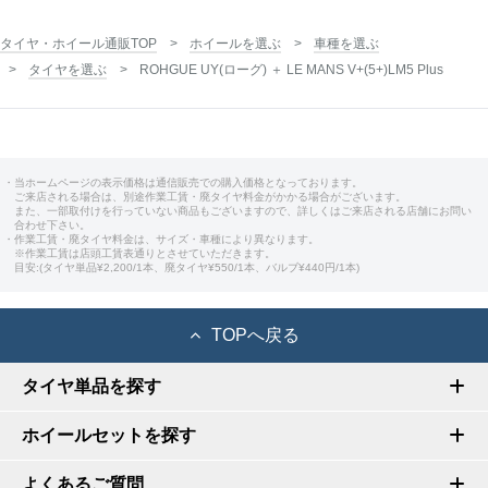
タイヤ・ホイール通販TOP
ホイールを選ぶ
車種を選ぶ
タイヤを選ぶ
ROHGUE UY(ローグ) ＋ LE MANS V+(5+)LM5 Plus
・当ホームページの表示価格は通信販売での購入価格となっております。
ご来店される場合は、別途作業工賃・廃タイヤ料金がかかる場合がございます。
また、一部取付けを行っていない商品もございますので、詳しくはご来店される店舗にお問い
合わせ下さい。
・作業工賃・廃タイヤ料金は、サイズ・車種により異なります。
※作業工賃は店頭工賃表通りとさせていただきます。
目安:(タイヤ単品¥2,200/1本、廃タイヤ¥550/1本、バルブ¥440円/1本)
TOPへ戻る
タイヤ単品を探す
ホイールセットを探す
よくあるご質問