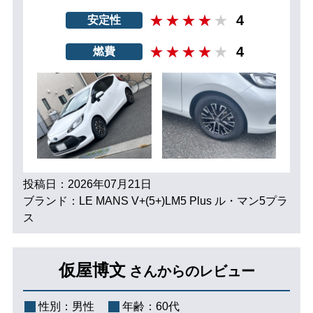
4
安定性
4
燃費
投稿日：2026年07月21日
ブランド：LE MANS V+(5+)LM5 Plus ル・マン5プラ
ス
仮屋博文
さんからのレビュー
性別：
男性
年齢：
60代