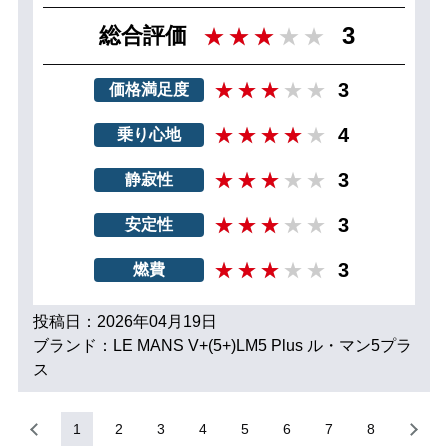
3
総合評価
3
価格満足度
4
乗り心地
3
静寂性
3
安定性
3
燃費
投稿日：2026年04月19日
ブランド：LE MANS V+(5+)LM5 Plus ル・マン5プラ
ス
1
2
3
4
5
6
7
8