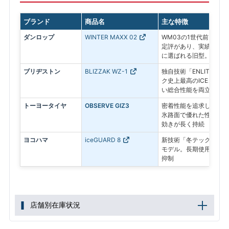
ブランド
商品名
主な特徴
ダンロップ
WINTER MAXX 02
WM03の1世代前。氷
定評があり、実績ある信
に選ばれる旧型。
ブリヂストン
BLIZZAK WZ-1
独自技術「ENLITEN
ク史上最高のICEコン
い総合性能を両立した最
トーヨータイヤ
OBSERVE GIZ3
密着性能を追求したプレ
氷路面で優れた性能を発
効きが長く持続
ヨコハマ
iceGUARD 8
新技術「冬テック」で氷
モデル。長期使用後も氷
抑制
店舗別在庫状況