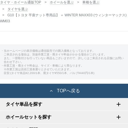
タイヤ・ホイール通販TOP
ホイールを選ぶ
車種を選ぶ
タイヤを選ぶ
G10【トヨタ 平座ナット専用品】 ＋ WINTER MAXX03 (ウィンターマックス)
WM03
・当ホームページの表示価格は通信販売での購入価格となっております。
ご来店される場合は、別途作業工賃・廃タイヤ料金がかかる場合がございます。
また、一部取付けを行っていない商品もございますので、詳しくはご来店される店舗にお問い
合わせ下さい。
・作業工賃・廃タイヤ料金は、サイズ・車種により異なります。
※作業工賃は店頭工賃表通りとさせていただきます。
目安:(タイヤ単品¥2,200/1本、廃タイヤ¥550/1本、バルブ¥440円/1本)
TOPへ戻る
タイヤ単品を探す
ホイールセットを探す