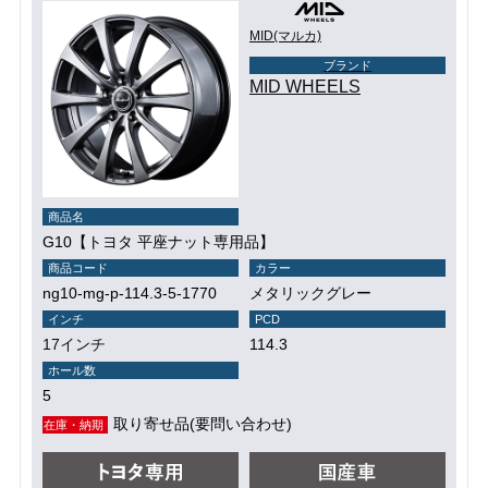
MID(マルカ)
ブランド
MID WHEELS
商品名
G10【トヨタ 平座ナット専用品】
商品コード
カラー
ng10-mg-p-114.3-5-1770
メタリックグレー
インチ
PCD
17インチ
114.3
ホール数
5
取り寄せ品(要問い合わせ)
在庫・納期