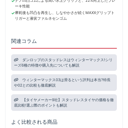
ナノ凹凸ゴムによる高い氷上グリップと、22%向上したブレ
ーキ性能
摩耗後も凹凸を再生し、しなやかさが続くMAXXグリップト
リガーと液状ファルネセンゴム
関連コラム
ダンロップのスタッドレスはウィンターマックス!シリ
ーズ6種の特徴や購入先についても解説
ウィンターマックス03は滑るという評判は本当?特長
や02との比較も徹底解説
【タイヤメーカー9社】スタッドレスタイヤの価格を徹
底比較!選ぶ際のポイントも解説
よく比較される商品