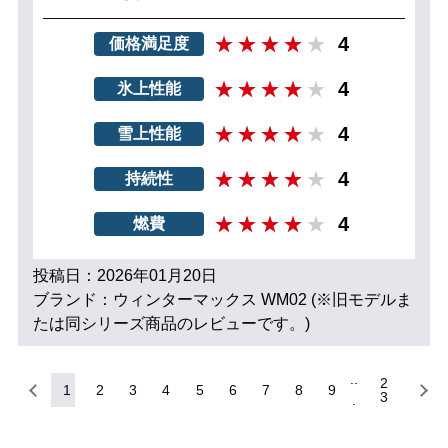
4
価格満足度
4
氷上性能
4
雪上性能
4
持続性
4
燃費
投稿日：2026年01月20日
ブランド：ウィンターマックス WM02 (※旧モデルま
たは同シリーズ商品のレビューです。)
2
1
2
3
4
5
6
7
8
9
3