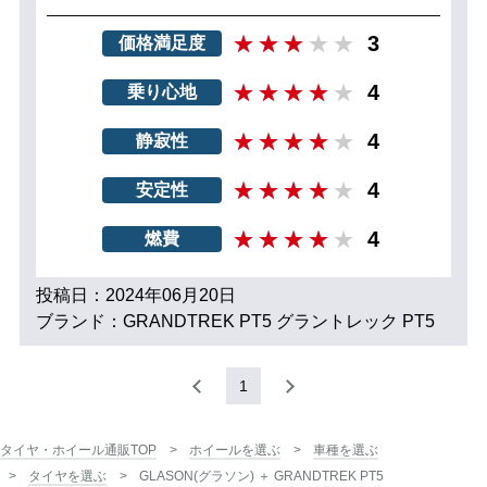
3
価格満足度
4
乗り心地
4
静寂性
4
安定性
4
燃費
投稿日：2024年06月20日
ブランド：GRANDTREK PT5 グラントレック PT5
1
タイヤ・ホイール通販TOP
ホイールを選ぶ
車種を選ぶ
タイヤを選ぶ
GLASON(グラソン) ＋ GRANDTREK PT5