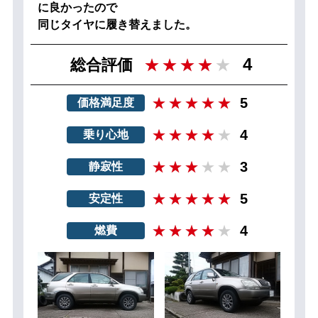
に良かったので
同じタイヤに履き替えました。
4
総合評価
5
価格満足度
4
乗り心地
3
静寂性
5
安定性
4
燃費