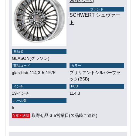
WORK(ワーク)
ブランド
SCHWERT シュヴァー
ト
商品名
GLASON(グラソン)
商品コード
カラー
glas-bsb-114.3-5-1975
ブリリアントシルバーブラ
ック(BSB)
インチ
PCD
19インチ
114.3
ホール数
5
取寄せ品 3-5営業日(欠品時ご連絡)
在庫・納期