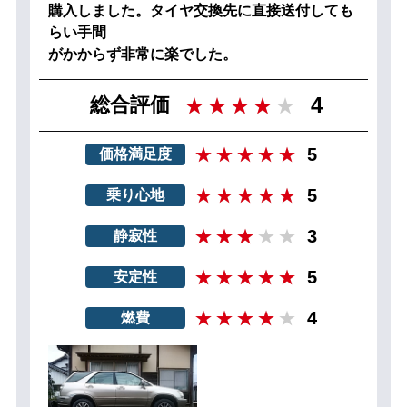
購入しました。タイヤ交換先に直接送付しても
らい手間
がかからず非常に楽でした。
4
総合評価
5
価格満足度
5
乗り心地
3
静寂性
5
安定性
4
燃費