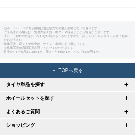
・当ホームページの表示価格は通信販売での購入価格となっております。
ご来店される場合は、別途作業工賃・廃タイヤ料金がかかる場合がございます。
また、一部取付けを行っていない商品もございますので、詳しくはご来店される店舗にお問い
合わせ下さい。
・作業工賃・廃タイヤ料金は、サイズ・車種により異なります。
※作業工賃は店頭工賃表通りとさせていただきます。
目安:(タイヤ単品¥2,200/1本、廃タイヤ¥550/1本、バルブ¥440円/1本)
TOPへ戻る
タイヤ単品を探す
ホイールセットを探す
よくあるご質問
ショッピング