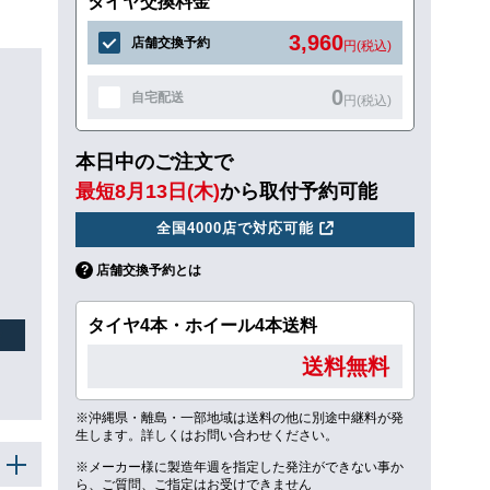
タイヤ交換料金
3,960
店舗交換予約
円(税込)
0
自宅配送
円(税込)
本日中のご注文で
最短8月13日(木)
から取付予約可能
全国4000店で対応可能
店舗交換予約とは
タイヤ4本・ホイール4本送料
送料無料
※沖縄県・離島・一部地域は送料の他に別途中継料が発
生します。詳しくはお問い合わせください。
※メーカー様に製造年週を指定した発注ができない事か
ら、ご質問、ご指定はお受けできません