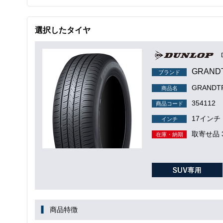
選択したタイヤ
GRAND
ブランド
GRANDTR
商品名
354112
商品コード
17インチ
インチ
取寄せ品 
在庫・納期
商品特徴