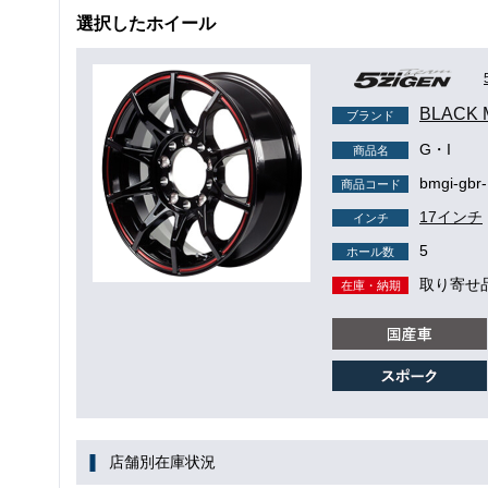
選択したホイール
BLACK
ブランド
G・I
商品名
bmgi-gbr-
商品コード
17インチ
インチ
5
ホール数
取り寄せ
在庫・納期
店舗別在庫状況