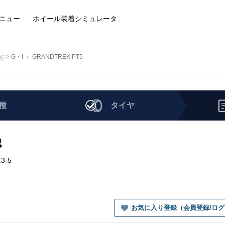
ニュー
ホイール装着
シミュレータ
ぶ
G・I ＋ GRANDTREK PT5
種
タイヤ
認
.3-5
お気に入り登録（会員登録/ロ