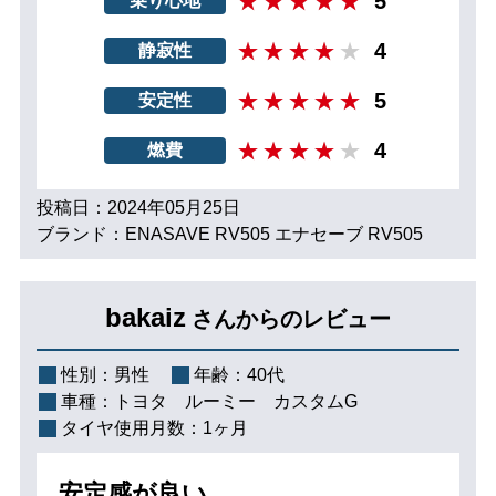
5
乗り心地
4
静寂性
5
安定性
4
燃費
投稿日：2024年05月25日
ブランド：ENASAVE RV505 エナセーブ RV505
bakaiz
さんからのレビュー
性別：
男性
年齢：
40代
車種：
トヨタ ルーミー カスタムG
タイヤ使用月数：
1ヶ月
安定感が良い