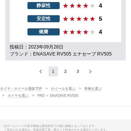
4
静寂性
5
安定性
4
燃費
投稿日：2023年09月28日
ブランド：ENASAVE RV505 エナセーブ RV505
1
2
3
タイヤ・ホイール通販TOP
ホイールを選ぶ
車種を選ぶ
タイヤを選ぶ
FRD ＋ ENASAVE RV505
・当ホームページの表示価格は通信販売での購入価格となっております。
ご来店される場合は、別途作業工賃・廃タイヤ料金がかかる場合がございます。