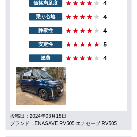
4
価格満足度
4
乗り心地
4
静寂性
5
安定性
4
燃費
投稿日：2024年03月18日
ブランド：ENASAVE RV505 エナセーブ RV505