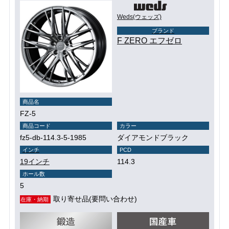
Weds(ウェッズ)
ブランド
F ZERO エフゼロ
商品名
FZ-5
商品コード
カラー
fz5-db-114.3-5-1985
ダイアモンドブラック
インチ
PCD
19インチ
114.3
ホール数
5
取り寄せ品(要問い合わせ)
在庫・納期