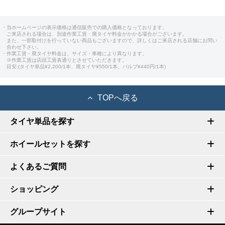
・当ホームページの表示価格は通信販売での購入価格となっております。
ご来店される場合は、別途作業工賃・廃タイヤ料金がかかる場合がございます。
また、一部取付けを行っていない商品もございますので、詳しくはご来店される店舗にお問い
合わせ下さい。
・作業工賃・廃タイヤ料金は、サイズ・車種により異なります。
※作業工賃は店頭工賃表通りとさせていただきます。
目安:(タイヤ単品¥2,200/1本、廃タイヤ¥550/1本、バルブ¥440円/1本)
TOPへ戻る
タイヤ単品を探す
ホイールセットを探す
よくあるご質問
ショッピング
グループサイト