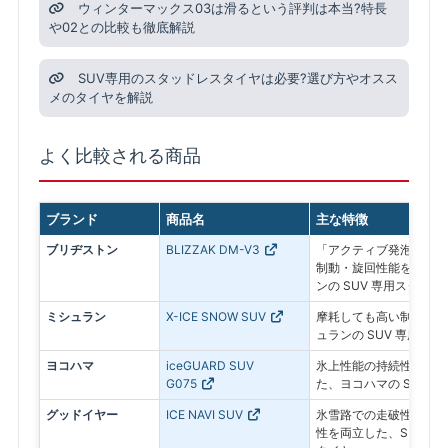
ウィンターマックス03は滑るという評判は本当?特長
や02との比較も徹底解説
SUV専用のスタッドレスタイヤは必要?選び方やオスス
メのタイヤを解説
よく比較される商品
ブランド
商品名
主な特徴
ブリヂストン
BLIZZAK DM-V3
「アクティブ発泡ゴム 
制動・旋回性能を追求し
ンの SUV 専用スタッド
ミシュラン
X-ICE SNOW SUV
摩耗しても高い制動力が
ュランの SUV 専用ス
ヨコハマ
iceGUARD SUV
氷上性能の持続性と燃費
G075
た、ヨコハマの SUV 
グッドイヤー
ICE NAVI SUV
氷雪路での走破性とドラ
性を両立した、SUV専