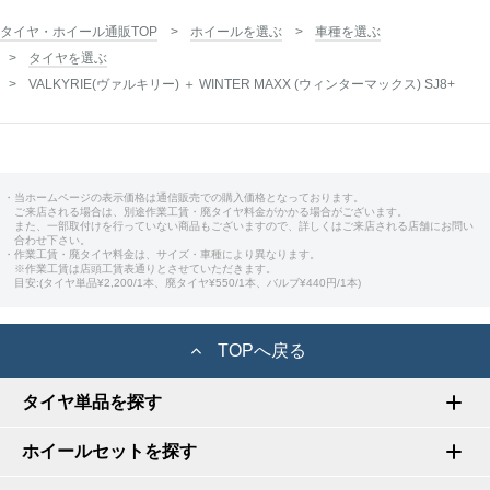
タイヤ・ホイール通販TOP
ホイールを選ぶ
車種を選ぶ
タイヤを選ぶ
VALKYRIE(ヴァルキリー) ＋ WINTER MAXX (ウィンターマックス) SJ8+
・当ホームページの表示価格は通信販売での購入価格となっております。
ご来店される場合は、別途作業工賃・廃タイヤ料金がかかる場合がございます。
また、一部取付けを行っていない商品もございますので、詳しくはご来店される店舗にお問い
合わせ下さい。
・作業工賃・廃タイヤ料金は、サイズ・車種により異なります。
※作業工賃は店頭工賃表通りとさせていただきます。
目安:(タイヤ単品¥2,200/1本、廃タイヤ¥550/1本、バルブ¥440円/1本)
TOPへ戻る
タイヤ単品を探す
ホイールセットを探す