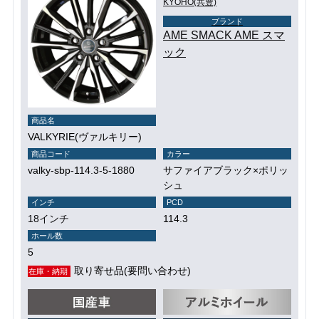
KYOHO(共豊)
ブランド
AME SMACK AME スマ
ック
商品名
VALKYRIE(ヴァルキリー)
商品コード
カラー
valky-sbp-114.3-5-1880
サファイアブラック×ポリッ
シュ
インチ
PCD
18インチ
114.3
ホール数
5
取り寄せ品(要問い合わせ)
在庫・納期