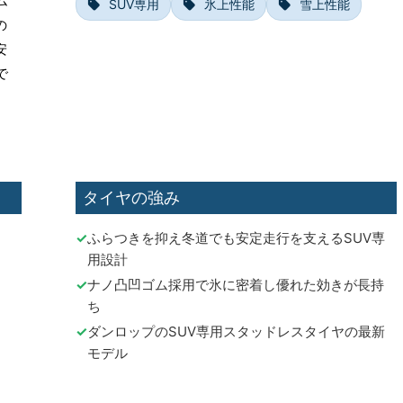
ム
SUV専用
氷上性能
雪上性能
の
安
で
タイヤの強み
ふらつきを抑え冬道でも安定走行を支えるSUV専
用設計
ナノ凸凹ゴム採用で氷に密着し優れた効きが長持
ち
ダンロップのSUV専用スタッドレスタイヤの最新
モデル