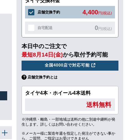
タイヤ交換料金
4,400
店舗交換予約
円(税込)
0
自宅配送
円(税込)
本日中のご注文で
最短8月14日(金)
から取付予約可能
全国4000店で対応可能
店舗交換予約とは
タイヤ4本・ホイール4本送料
送料無料
※沖縄県・離島・一部地域は送料の他に別途中継料が発
生します。詳しくはお問い合わせください。
※メーカー様に製造年週を指定した発注ができない事か
ら、ご質問、ご指定はお受けできません