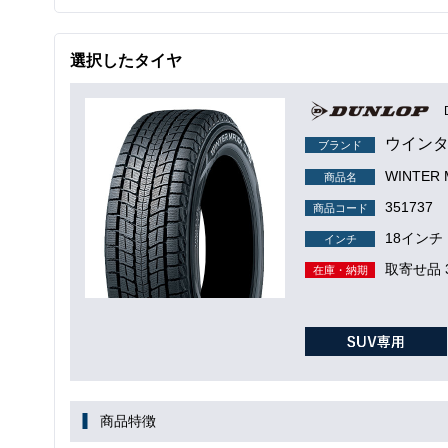
選択したタイヤ
ウインタ
ブランド
WINTER
商品名
351737
商品コード
18インチ
インチ
取寄せ品 
在庫・納期
商品特徴