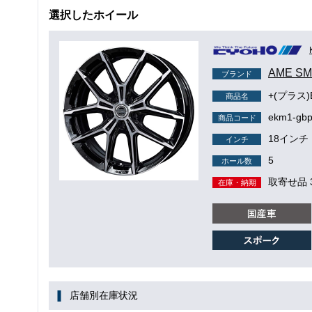
選択したホイール
AME S
ブランド
+(プラス)
商品名
ekm1-gbp
商品コード
18インチ
インチ
5
ホール数
取寄せ品 
在庫・納期
店舗別在庫状況