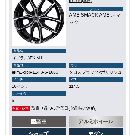
KYOHO(共豊)
ブランド
AME SMACK AME スマ
ック
商品名
+(プラス)EK M1
商品コード
カラー
ekm1-gbp-114.3-5-1660
グロスブラック×ポリッシュ
インチ
PCD
16インチ
114.3
ホール数
5
取寄せ品 3-5営業日(欠品時ご連絡)
在庫・納期