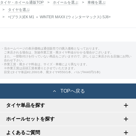
タイヤ・ホイール通販TOP
ホイールを選ぶ
車種を選ぶ
タイヤを選ぶ
+(プラス)EK M1 ＋ WINTER MAXX (ウィンターマックス) SJ8+
・当ホームページの表示価格は通信販売での購入価格となっております。
ご来店される場合は、別途作業工賃・廃タイヤ料金がかかる場合がございます。
また、一部取付けを行っていない商品もございますので、詳しくはご来店される店舗にお問い
合わせ下さい。
・作業工賃・廃タイヤ料金は、サイズ・車種により異なります。
※作業工賃は店頭工賃表通りとさせていただきます。
目安:(タイヤ単品¥2,200/1本、廃タイヤ¥550/1本、バルブ¥440円/1本)
TOPへ戻る
タイヤ単品を探す
ホイールセットを探す
よくあるご質問