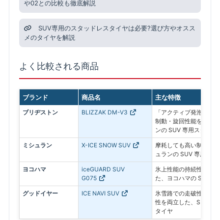
や02との比較も徹底解説
SUV専用のスタッドレスタイヤは必要?選び方やオスス
メのタイヤを解説
よく比較される商品
ブランド
商品名
主な特徴
ブリヂストン
BLIZZAK DM-V3
「アクティブ発泡ゴム 
制動・旋回性能を追求し
ンの SUV 専用スタッド
ミシュラン
X-ICE SNOW SUV
摩耗しても高い制動力が
ュランの SUV 専用ス
ヨコハマ
iceGUARD SUV
氷上性能の持続性と燃費
G075
た、ヨコハマの SUV 
グッドイヤー
ICE NAVI SUV
氷雪路での走破性とドラ
性を両立した、SUV専
タイヤ