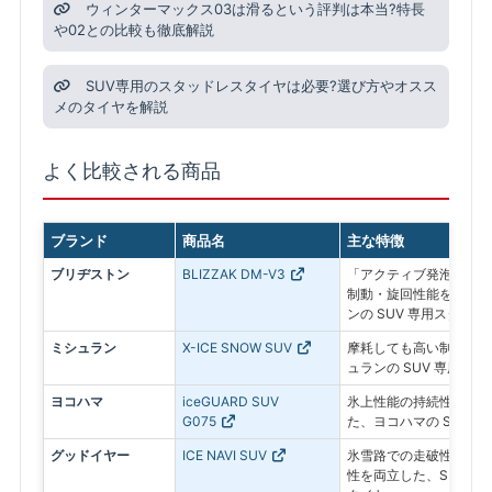
ウィンターマックス03は滑るという評判は本当?特長
や02との比較も徹底解説
SUV専用のスタッドレスタイヤは必要?選び方やオスス
メのタイヤを解説
よく比較される商品
ブランド
商品名
主な特徴
ブリヂストン
BLIZZAK DM-V3
「アクティブ発泡ゴム 
制動・旋回性能を追求し
ンの SUV 専用スタッド
ミシュラン
X-ICE SNOW SUV
摩耗しても高い制動力が
ュランの SUV 専用ス
ヨコハマ
iceGUARD SUV
氷上性能の持続性と燃費
G075
た、ヨコハマの SUV 
グッドイヤー
ICE NAVI SUV
氷雪路での走破性とドラ
性を両立した、SUV専