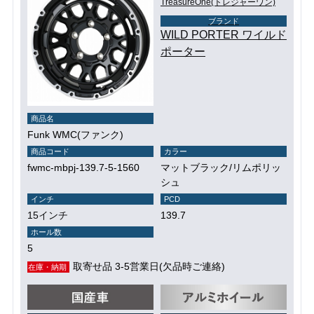
TreasureOne(トレジャーワン)
ブランド
WILD PORTER ワイルド
ポーター
商品名
Funk WMC(ファンク)
商品コード
カラー
fwmc-mbpj-139.7-5-1560
マットブラック/リムポリッ
シュ
インチ
PCD
15インチ
139.7
ホール数
5
取寄せ品 3-5営業日(欠品時ご連絡)
在庫・納期