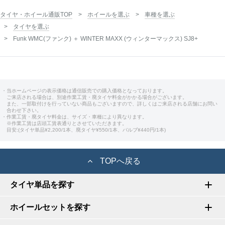
タイヤ・ホイール通販TOP
ホイールを選ぶ
車種を選ぶ
タイヤを選ぶ
Funk WMC(ファンク) ＋ WINTER MAXX (ウィンターマックス) SJ8+
・当ホームページの表示価格は通信販売での購入価格となっております。
ご来店される場合は、別途作業工賃・廃タイヤ料金がかかる場合がございます。
また、一部取付けを行っていない商品もございますので、詳しくはご来店される店舗にお問い
合わせ下さい。
・作業工賃・廃タイヤ料金は、サイズ・車種により異なります。
※作業工賃は店頭工賃表通りとさせていただきます。
目安:(タイヤ単品¥2,200/1本、廃タイヤ¥550/1本、バルブ¥440円/1本)
TOPへ戻る
タイヤ単品を探す
ホイールセットを探す