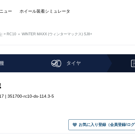
ニュー
ホイール装着
シミュレータ
ぶ
RC10 ＋ WINTER MAXX (ウィンターマックス) SJ8+
種
タイヤ
認
 351700-rc10-ds-114.3-5
お気に入り登録（会員登録/ロ