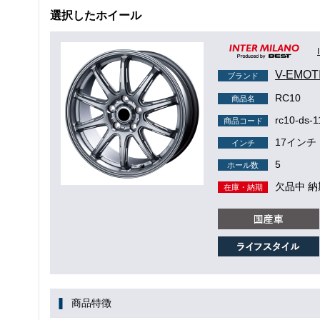
選択したホイール
V-EMO
ブランド
RC10
商品名
rc10-ds-1
商品コード
17インチ
インチ
5
ホール数
欠品中 
在庫・納期
商品特徴