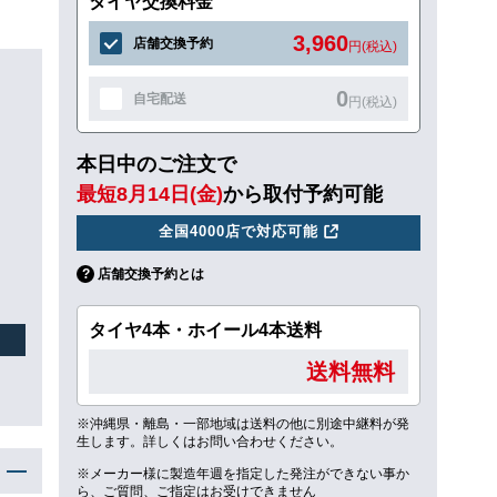
タイヤ交換料金
3,960
店舗交換予約
円(税込)
0
自宅配送
円(税込)
本日中のご注文で
最短8月14日(金)
から取付予約可能
全国4000店で対応可能
店舗交換予約とは
タイヤ4本・ホイール4本送料
送料無料
※沖縄県・離島・一部地域は送料の他に別途中継料が発
生します。詳しくはお問い合わせください。
※メーカー様に製造年週を指定した発注ができない事か
ら、ご質問、ご指定はお受けできません