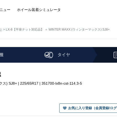
ニュー
ホイール装着
シミュレータ
ぶ
LX-8【平座ナット対応品】 ＋ WINTER MAXX (ウィンターマックス) SJ8+
種
タイヤ
認
| 225/65R17 | 351700-lx8n-cst-114.3-5
お気に入り登録（会員登録/ロ