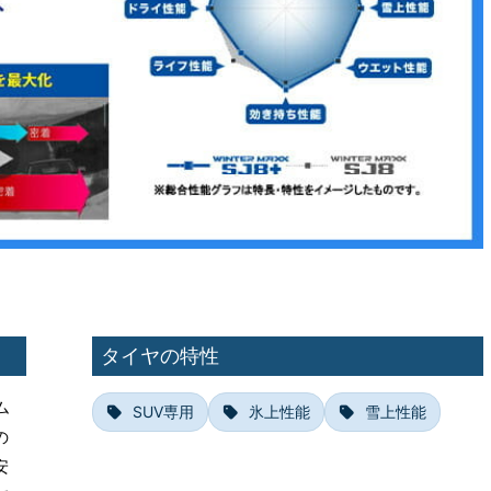
タイヤの特性
ム
SUV専用
氷上性能
雪上性能
の
安