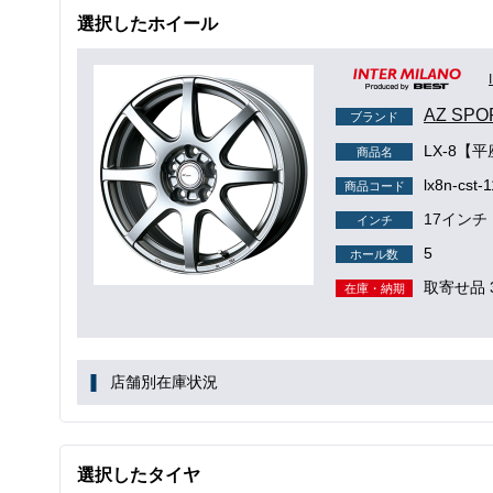
選択したホイール
AZ S
ブランド
LX-8【
商品名
lx8n-cst-
商品コード
17インチ
インチ
5
ホール数
取寄せ品 
在庫・納期
店舗別在庫状況
選択したタイヤ