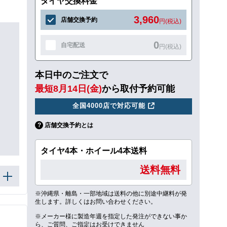
タイヤ交換料金
3,960
店舗交換予約
円(税込)
0
自宅配送
円(税込)
本日中のご注文で
最短8月14日(金)
から取付予約可能
全国4000店で対応可能
店舗交換予約とは
タイヤ4本・ホイール4本送料
送料無料
※沖縄県・離島・一部地域は送料の他に別途中継料が発
生します。詳しくはお問い合わせください。
※メーカー様に製造年週を指定した発注ができない事か
ら、ご質問、ご指定はお受けできません