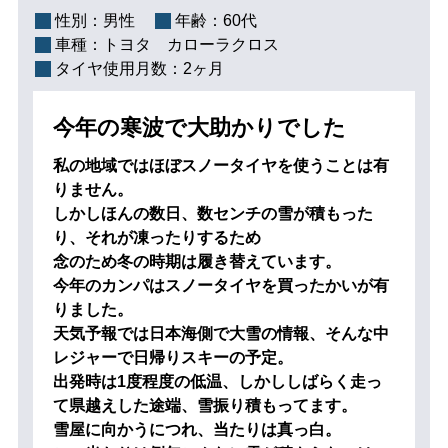
性別：
男性
年齢：
60代
車種：
トヨタ カローラクロス
タイヤ使用月数：
2ヶ月
今年の寒波で大助かりでした
私の地域ではほぼスノータイヤを使うことは有
りません。
しかしほんの数日、数センチの雪が積もった
り、それが凍ったりするため
念のため冬の時期は履き替えています。
今年のカンパはスノータイヤを買ったかいが有
りました。
天気予報では日本海側で大雪の情報、そんな中
レジャーで日帰りスキーの予定。
出発時は1度程度の低温、しかししばらく走っ
て県越えした途端、雪振り積もってます。
雪屋に向かうにつれ、当たりは真っ白。