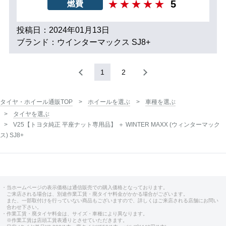
5
燃費
投稿日：2024年01月13日
ブランド：ウインターマックス SJ8+
1
2
タイヤ・ホイール通販TOP
ホイールを選ぶ
車種を選ぶ
タイヤを選ぶ
V25【トヨタ純正 平座ナット専用品】 ＋ WINTER MAXX (ウィンターマック
ス) SJ8+
・当ホームページの表示価格は通信販売での購入価格となっております。
ご来店される場合は、別途作業工賃・廃タイヤ料金がかかる場合がございます。
また、一部取付けを行っていない商品もございますので、詳しくはご来店される店舗にお問い
合わせ下さい。
・作業工賃・廃タイヤ料金は、サイズ・車種により異なります。
※作業工賃は店頭工賃表通りとさせていただきます。