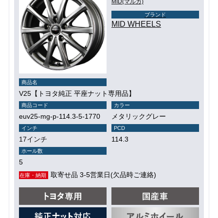
MID(マルカ)
ブランド
MID WHEELS
商品名
V25【トヨタ純正 平座ナット専用品】
商品コード
カラー
euv25-mg-p-114.3-5-1770
メタリックグレー
インチ
PCD
17インチ
114.3
ホール数
5
取寄せ品 3-5営業日(欠品時ご連絡)
在庫・納期