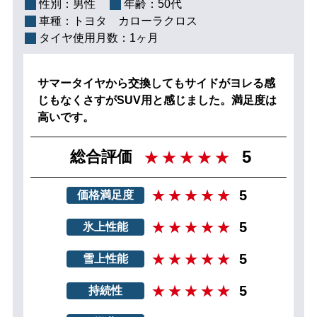
性別：
男性
年齢：
50代
車種：
トヨタ カローラクロス
タイヤ使用月数：
1ヶ月
サマータイヤから交換してもサイドがヨレる感
じもなくさすがSUV用と感じました。満足度は
高いです。
5
総合評価
5
価格満足度
5
氷上性能
5
雪上性能
5
持続性