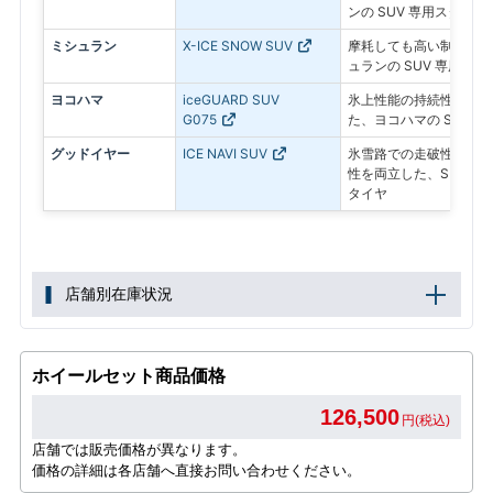
ンの SUV 専用スタッド
ミシュラン
X-ICE SNOW SUV
摩耗しても高い制動力が
ュランの SUV 専用ス
ヨコハマ
iceGUARD SUV
氷上性能の持続性と燃費
G075
た、ヨコハマの SUV 
グッドイヤー
ICE NAVI SUV
氷雪路での走破性とドラ
性を両立した、SUV専
タイヤ
店舗別在庫状況
ホイールセット商品価格
126,500
円(税込)
店舗では販売価格が異なります。
価格の詳細は各店舗へ直接お問い合わせください。