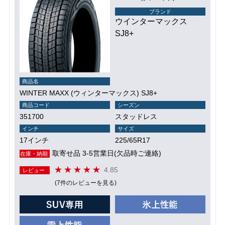
ブランド
ウインターマックス
SJ8+
商品名
WINTER MAXX (ウィンターマックス) SJ8+
商品コード
シーズン
351700
スタッドレス
インチ
サイズ
17インチ
225/65R17
取寄せ品 3-5営業日(欠品時ご連絡)
在庫・納期
4.85
レビュー
(7件のレビューを見る)