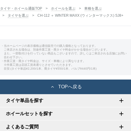
タイヤ・ホイール通販TOP
ホイールを選ぶ
車種を選ぶ
タイヤを選ぶ
CH-112 ＋ WINTER MAXX (ウィンターマックス) SJ8+
・当ホームページの表示価格は通信販売での購入価格となっております。
ご来店される場合は、別途作業工賃・廃タイヤ料金がかかる場合がございます。
また、一部取付けを行っていない商品もございますので、詳しくはご来店される店舗にお問い
合わせ下さい。
・作業工賃・廃タイヤ料金は、サイズ・車種により異なります。
※作業工賃は店頭工賃表通りとさせていただきます。
目安:(タイヤ単品¥2,200/1本、廃タイヤ¥550/1本、バルブ¥440円/1本)
TOPへ戻る
タイヤ単品を探す
ホイールセットを探す
よくあるご質問