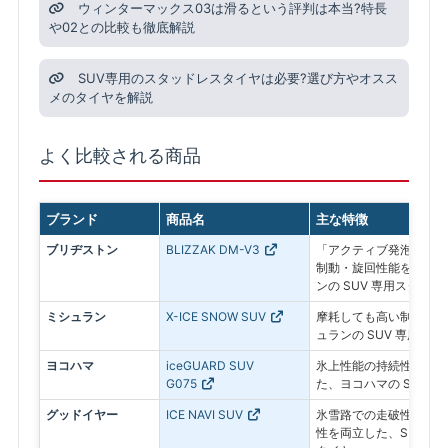
ウィンターマックス03は滑るという評判は本当?特長
や02との比較も徹底解説
SUV専用のスタッドレスタイヤは必要?選び方やオスス
メのタイヤを解説
よく比較される商品
ブランド
商品名
主な特徴
ブリヂストン
BLIZZAK DM-V3
「アクティブ発泡ゴム 
制動・旋回性能を追求し
ンの SUV 専用スタッド
ミシュラン
X-ICE SNOW SUV
摩耗しても高い制動力が
ュランの SUV 専用ス
ヨコハマ
iceGUARD SUV
氷上性能の持続性と燃費
G075
た、ヨコハマの SUV 
グッドイヤー
ICE NAVI SUV
氷雪路での走破性とドラ
性を両立した、SUV専