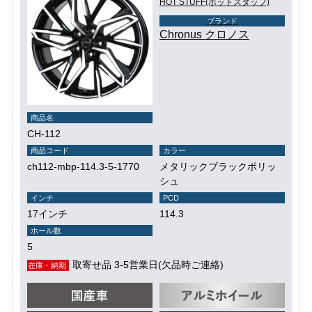
HOT STUFF(ホットスタッフ)
ブランド
Chronus クロノス
商品名
CH-112
商品コード
カラー
ch112-mbp-114.3-5-1770
メタリックブラックポリッ
シュ
インチ
PCD
17インチ
114.3
ホール数
5
取寄せ品 3-5営業日(欠品時ご連絡)
在庫・納期