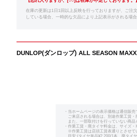
【恐れ入りますが、[○○]は在庫が不足しております
在庫の更新は1日1回以上反映を行っておりますが、ご注
している場合、一時的な欠品により上記表示がされる場合
DUNLOP(ダンロップ) ALL SEASON M
・当ホームページの表示価格は通信販売
ご来店される場合は、別途作業工賃・
また、一部取付けを行っていない商品
・作業工賃・廃タイヤ料金は、サイズ・
※作業工賃は店頭工賃表通りとさせて
目安:(タイヤ単品¥2,200/1本、廃タイヤ¥