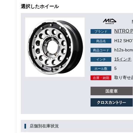
選択したホイール
NITRO
ブランド
H12 SH
商品名
h12s-bcm
商品コード
15インチ
インチ
5
ホール数
取り寄せ
在庫・納期
店舗別在庫状況