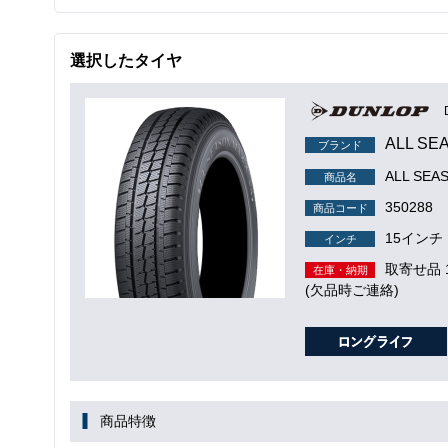
選択したタイヤ
ALL SE
ブランド
ALL SEA
商品名
350288
商品コード
15インチ
インチ
取寄せ品
在庫・納期
(欠品時ご連絡)
商品特徴