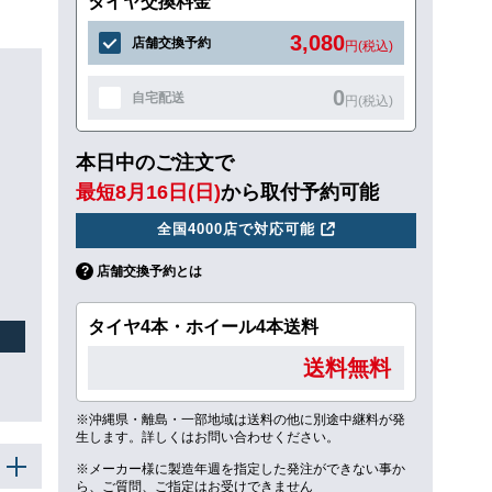
タイヤ交換料金
3,080
店舗交換予約
円(税込)
0
自宅配送
円(税込)
本日中のご注文で
最短8月16日(日)
から取付予約可能
全国4000店で対応可能
店舗交換予約とは
タイヤ4本・ホイール4本送料
送料無料
※沖縄県・離島・一部地域は送料の他に別途中継料が発
生します。詳しくはお問い合わせください。
※メーカー様に製造年週を指定した発注ができない事か
ら、ご質問、ご指定はお受けできません