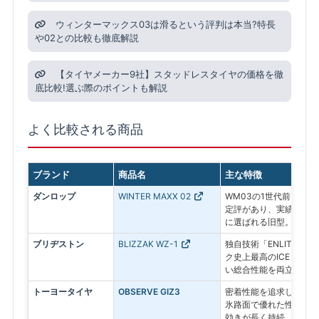
ウィンターマックス03は滑るという評判は本当?特長
や02との比較も徹底解説
【タイヤメーカー9社】スタッドレスタイヤの価格を徹
底比較!選ぶ際のポイントも解説
よく比較される商品
ブランド
商品名
主な特徴
ダンロップ
WINTER MAXX 02
WM03の1世代前。氷
定評があり、実績ある信
に選ばれる旧型。
ブリヂストン
BLIZZAK WZ-1
独自技術「ENLITEN
ク史上最高のICEコン
い総合性能を両立した最
トーヨータイヤ
OBSERVE GIZ3
密着性能を追求したプレ
氷路面で優れた性能を発
効きが長く持続