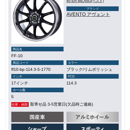
INTER MILANO(ベスト)
ブランド
AVENTO アヴェント
商品名
FF-10
商品コード
カラー
ff10-bp-114.3-5-1770
ブラック/リムポリッシュ
インチ
PCD
17インチ
114.3
ホール数
5
取寄せ品 3-5営業日(欠品時ご連絡)
在庫・納期