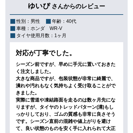
ゆいぴ
さんからのレビュー
性別：
男性
年齢：
40代
車種：
ホンダ WR-V
タイヤ使用月数：
1ヶ月
対応が丁寧でした。
シーズン前ですが、早めに手元に置いておきた
く注文しました。
大きな商品ですが、包装状態が非常に綺麗で、
潰れや汚れもなく気持ちよく受け取ることがで
きました。
実際に雪道や凍結路面を走るのは数ヶ月先にな
りますが、タイヤのトレッドパターン(溝)もし
っかりしており、ゴムの質感も非常に良さそう
です。シーズン直前の混雑や値上がりを避け
て、良い状態のものを安く手に入れられて大正