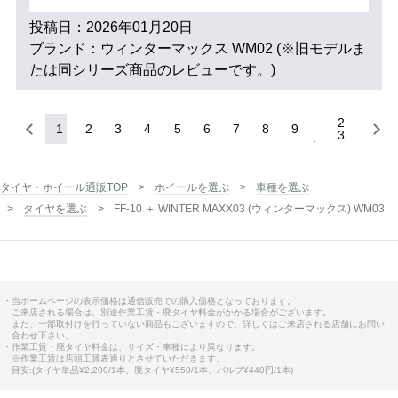
投稿日：2026年01月20日
ブランド：ウィンターマックス WM02 (※旧モデルま
たは同シリーズ商品のレビューです。)
2
1
2
3
4
5
6
7
8
9
3
タイヤ・ホイール通販TOP
ホイールを選ぶ
車種を選ぶ
タイヤを選ぶ
FF-10 ＋ WINTER MAXX03 (ウィンターマックス) WM03
・当ホームページの表示価格は通信販売での購入価格となっております。
ご来店される場合は、別途作業工賃・廃タイヤ料金がかかる場合がございます。
また、一部取付けを行っていない商品もございますので、詳しくはご来店される店舗にお問い
合わせ下さい。
・作業工賃・廃タイヤ料金は、サイズ・車種により異なります。
※作業工賃は店頭工賃表通りとさせていただきます。
目安:(タイヤ単品¥2,200/1本、廃タイヤ¥550/1本、バルブ¥440円/1本)