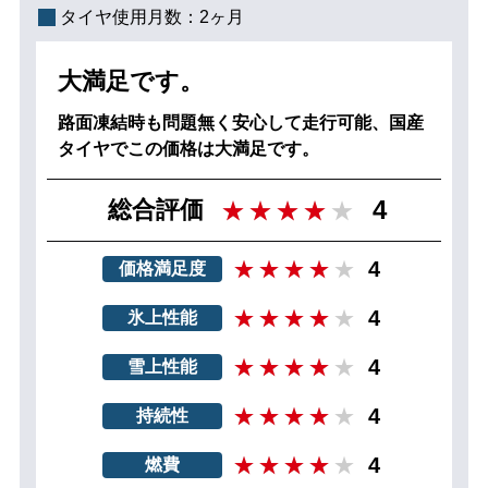
タイヤ使用月数：
2ヶ月
大満足です。
路面凍結時も問題無く安心して走行可能、国産
タイヤでこの価格は大満足です。
4
総合評価
4
価格満足度
4
氷上性能
4
雪上性能
4
持続性
4
燃費