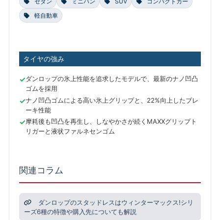
セダン
ミニバン
SUV
コンパクトカー
軽自動車
タイヤの強み
ダンロップの氷上性能を追求したモデルで、最新のナノ凹凸
ゴムを採用
ナノ凹凸ゴムによる高い氷上グリップと、22%向上したブレ
ーキ性能
摩耗後も凹凸を再生し、しなやかさが続くMAXXグリップト
リガーと液状ファルネセンゴム
関連コラム
ダンロップのスタッドレスはウィンターマックス!シリ
ーズ6種の特徴や購入先についても解説