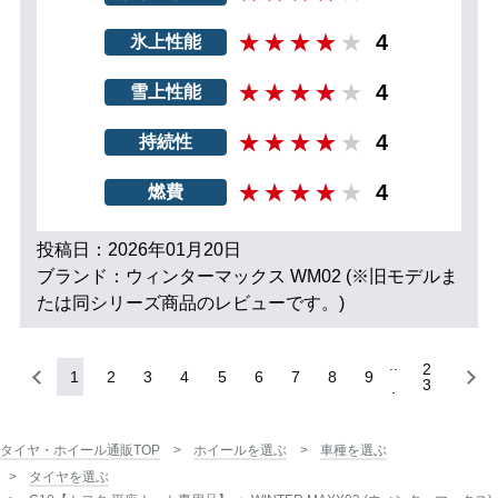
4
氷上性能
4
雪上性能
4
持続性
4
燃費
投稿日：2026年01月20日
ブランド：ウィンターマックス WM02 (※旧モデルま
たは同シリーズ商品のレビューです。)
2
1
2
3
4
5
6
7
8
9
3
タイヤ・ホイール通販TOP
ホイールを選ぶ
車種を選ぶ
タイヤを選ぶ