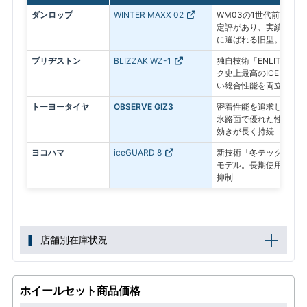
ダンロップ
WINTER MAXX 02
WM03の1世代前。氷
定評があり、実績ある信
に選ばれる旧型。
ブリヂストン
BLIZZAK WZ-1
独自技術「ENLITEN
ク史上最高のICEコン
い総合性能を両立した最
トーヨータイヤ
OBSERVE GIZ3
密着性能を追求したプレ
氷路面で優れた性能を発
効きが長く持続
ヨコハマ
iceGUARD 8
新技術「冬テック」で氷
モデル。長期使用後も氷
抑制
店舗別在庫状況
ホイールセット商品価格