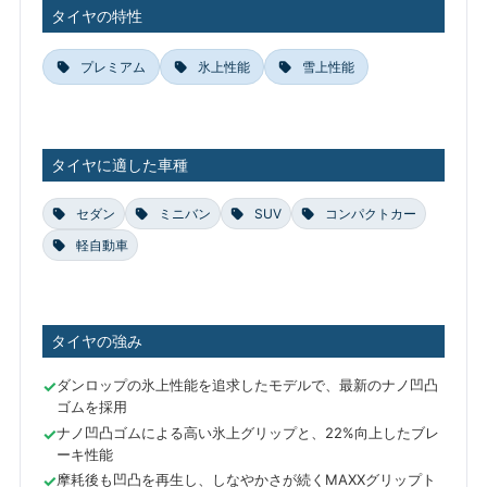
タイヤの特性
プレミアム
氷上性能
雪上性能
タイヤに適した車種
セダン
ミニバン
SUV
コンパクトカー
軽自動車
タイヤの強み
ダンロップの氷上性能を追求したモデルで、最新のナノ凹凸
ゴムを採用
ナノ凹凸ゴムによる高い氷上グリップと、22%向上したブレ
ーキ性能
摩耗後も凹凸を再生し、しなやかさが続くMAXXグリップト