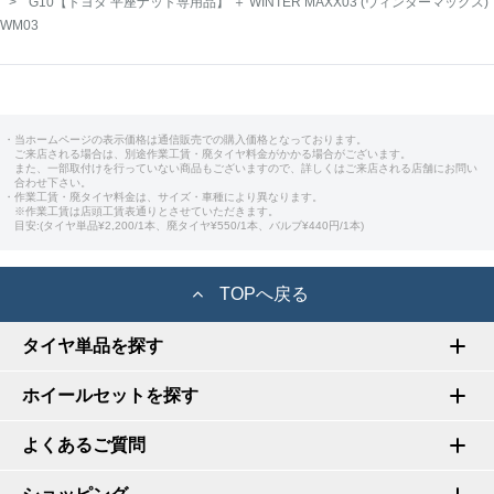
G10【トヨタ 平座ナット専用品】 ＋ WINTER MAXX03 (ウィンターマックス)
WM03
・当ホームページの表示価格は通信販売での購入価格となっております。
ご来店される場合は、別途作業工賃・廃タイヤ料金がかかる場合がございます。
また、一部取付けを行っていない商品もございますので、詳しくはご来店される店舗にお問い
合わせ下さい。
・作業工賃・廃タイヤ料金は、サイズ・車種により異なります。
※作業工賃は店頭工賃表通りとさせていただきます。
目安:(タイヤ単品¥2,200/1本、廃タイヤ¥550/1本、バルブ¥440円/1本)
TOPへ戻る
タイヤ単品を探す
ホイールセットを探す
よくあるご質問