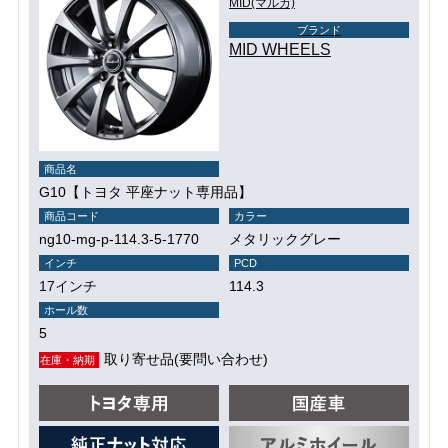
MID(マルカ)
ブランド
MID WHEELS
商品名
G10【トヨタ 平座ナット専用品】
商品コード
カラー
ng10-mg-p-114.3-5-1770
メタリックグレー
インチ
PCD
17インチ
114.3
ホール数
5
取り寄せ品(要問い合わせ)
在庫・納期