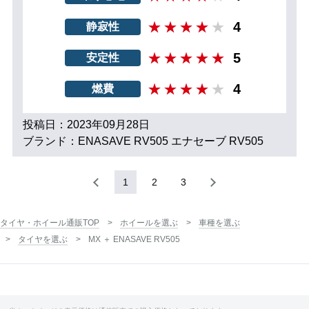
4
静寂性
5
安定性
4
燃費
投稿日：2023年09月28日
ブランド：ENASAVE RV505 エナセーブ RV505
1
2
3
タイヤ・ホイール通販TOP
ホイールを選ぶ
車種を選ぶ
タイヤを選ぶ
MX ＋ ENASAVE RV505