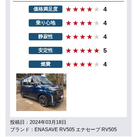
4
価格満足度
4
乗り心地
4
静寂性
5
安定性
4
燃費
投稿日：2024年03月18日
ブランド：ENASAVE RV505 エナセーブ RV505