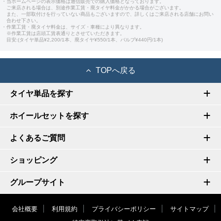
・当ホームページの表示価格は通信販売での購入価格となっております。
ご来店される場合は、別途作業工賃・廃タイヤ料金がかかる場合がございます。
また、一部取付けを行っていない商品もございますので、詳しくはご来店される店舗にお問い
合わせ下さい。
・作業工賃・廃タイヤ料金は、サイズ・車種により異なります。
※作業工賃は店頭工賃表通りとさせていただきます。
目安:(タイヤ単品¥2,200/1本、廃タイヤ¥550/1本、バルブ¥440円/1本)
TOPへ戻る
タイヤ単品を探す
ホイールセットを探す
よくあるご質問
ショッピング
グループサイト
会社概要
利用規約
プライバシーポリシー
サイトマップ