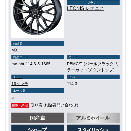
ブランド
LEONIS レオニス
商品名
MX
商品コード
カラー
mx-pbt-114.3-5-1665
PBMC/TI(パールブラック ミ
ラーカット/チタントップ)
インチ
PCD
16インチ
114.3
ホール数
5
取り寄せ品(要問い合わせ)
在庫・納期