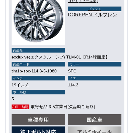
TOPY(トピー実業)
ブランド
DORFREN ドルフレン
商品名
excluxive(エクスクルーシブ) TLM-01【R14球面座】
商品コード
カラー
tlm1b-spc-114.3-5-1980
SPC
インチ
PCD
19インチ
114.3
ホール数
5
取寄せ品 3-5営業日(欠品時ご連絡)
在庫・納期