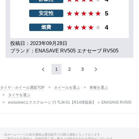
5
安定性
4
燃費
投稿日：2023年09月28日
ブランド：ENASAVE RV505 エナセーブ RV505
1
2
3
タイヤ・ホイール通販TOP
ホイールを選ぶ
車種を選ぶ
タイヤを選ぶ
excluxive(エクスクルーシブ) TLM-01【R14球面座】 ＋ ENASAVE RV505
・当ホームページの表示価格は通信販売での購入価格となっております。
ご来店される場合は、別途作業工賃・廃タイヤ料金がかかる場合がございます。