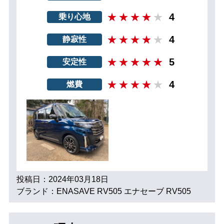
4
乗り心地
4
静寂性
5
安定性
4
燃費
投稿日：2024年03月18日
ブランド：ENASAVE RV505 エナセーブ RV505