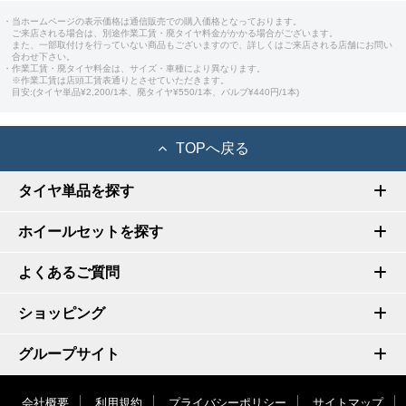
・当ホームページの表示価格は通信販売での購入価格となっております。
ご来店される場合は、別途作業工賃・廃タイヤ料金がかかる場合がございます。
また、一部取付けを行っていない商品もございますので、詳しくはご来店される店舗にお問い
合わせ下さい。
・作業工賃・廃タイヤ料金は、サイズ・車種により異なります。
※作業工賃は店頭工賃表通りとさせていただきます。
目安:(タイヤ単品¥2,200/1本、廃タイヤ¥550/1本、バルブ¥440円/1本)
TOPへ戻る
タイヤ単品を探す
ホイールセットを探す
よくあるご質問
ショッピング
グループサイト
会社概要
利用規約
プライバシーポリシー
サイトマップ