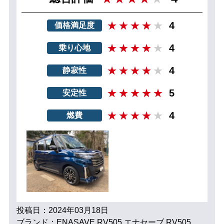
4
価格満足度
4
乗り心地
4
静寂性
5
安定性
4
燃費
投稿日：2024年03月18日
ブランド：ENASAVE RV505 エナセーブ RV505