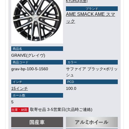
KYOHO(共豊)
ブランド
AME SMACK AME スマ
ック
商品名
GRAIVE(グレイヴ)
商品コード
カラー
grav-bp-100-5-1560
サファイア ブラック×ポリッ
シュ
インチ
PCD
15インチ
100.0
ホール数
5
取寄せ品 3-5営業日(欠品時ご連絡)
在庫・納期