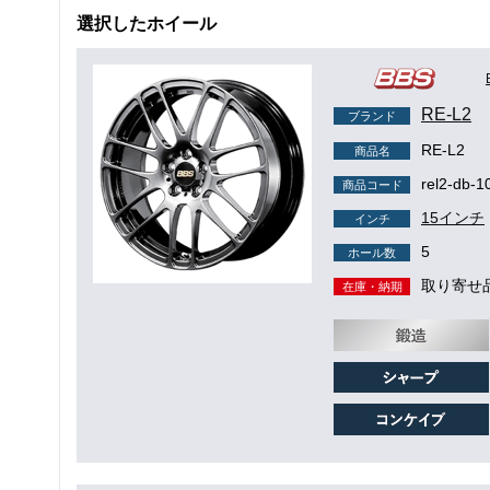
選択したホイール
RE-L2
ブランド
RE-L2
商品名
rel2-db-1
商品コード
15インチ
インチ
5
ホール数
取り寄せ
在庫・納期