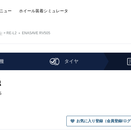
ニュー
ホイール装着
シミュレータ
ぶ
RE-L2 ＋ ENASAVE RV505
種
タイヤ
認
5
お気に入り登録（会員登録/ロ