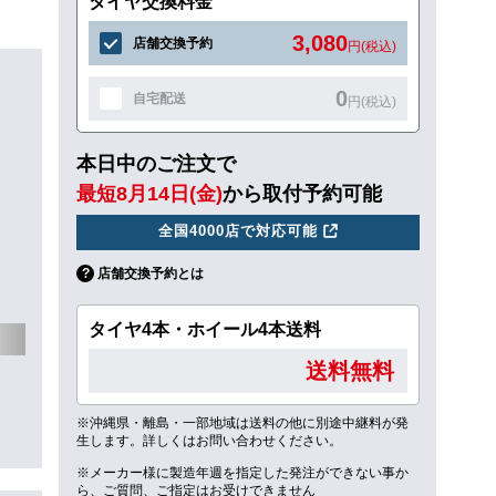
タイヤ交換料金
3,080
店舗交換予約
円(税込)
0
自宅配送
円(税込)
本日中のご注文で
最短8月14日(金)
から取付予約可能
全国4000店で対応可能
店舗交換予約とは
タイヤ4本・ホイール4本送料
送料無料
※沖縄県・離島・一部地域は送料の他に別途中継料が発
生します。詳しくはお問い合わせください。
※メーカー様に製造年週を指定した発注ができない事か
ら、ご質問、ご指定はお受けできません