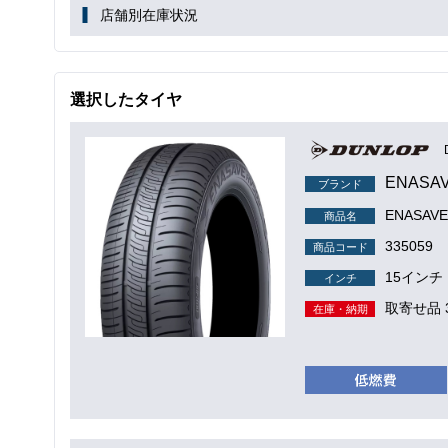
店舗別在庫状況
選択したタイヤ
ENASA
ブランド
ENASAVE
商品名
335059
商品コード
15インチ
インチ
取寄せ品 
在庫・納期