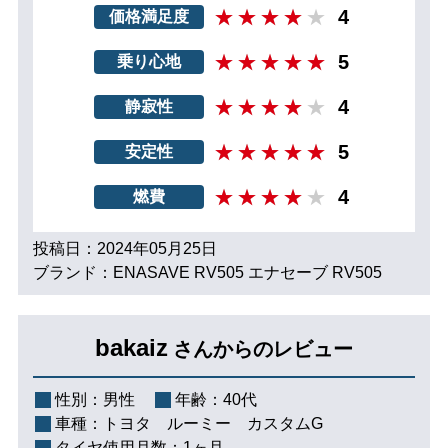
4
価格満足度
5
乗り心地
4
静寂性
5
安定性
4
燃費
投稿日：2024年05月25日
ブランド：ENASAVE RV505 エナセーブ RV505
bakaiz
さんからのレビュー
性別：
男性
年齢：
40代
車種：
トヨタ ルーミー カスタムG
タイヤ使用月数：
1ヶ月