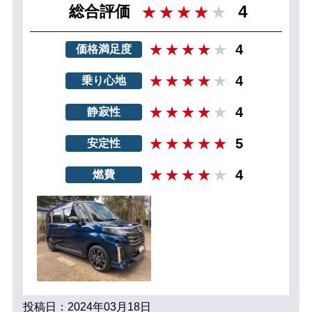
4
総合評価
4
価格満足度
4
乗り心地
4
静寂性
5
安定性
4
燃費
投稿日：2024年03月18日