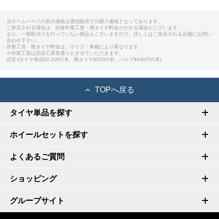
・当ホームページの表示価格は通信販売での購入価格となっております。
ご来店される場合は、別途作業工賃・廃タイヤ料金がかかる場合がございます。
また、一部取付けを行っていない商品もございますので、詳しくはご来店される店舗にお問い
合わせ下さい。
・作業工賃・廃タイヤ料金は、サイズ・車種により異なります。
※作業工賃は店頭工賃表通りとさせていただきます。
目安:(タイヤ単品¥2,200/1本、廃タイヤ¥550/1本、バルブ¥440円/1本)
TOPへ戻る
タイヤ単品を探す
ホイールセットを探す
よくあるご質問
ショッピング
グループサイト