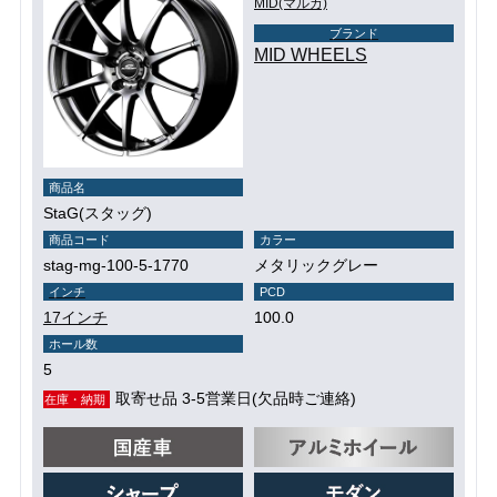
MID(マルカ)
ブランド
MID WHEELS
商品名
StaG(スタッグ)
商品コード
カラー
stag-mg-100-5-1770
メタリックグレー
インチ
PCD
17インチ
100.0
ホール数
5
取寄せ品 3-5営業日(欠品時ご連絡)
在庫・納期