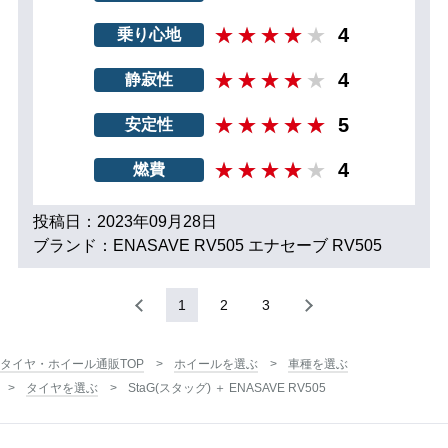
4
乗り心地
4
静寂性
5
安定性
4
燃費
投稿日：2023年09月28日
ブランド：ENASAVE RV505 エナセーブ RV505
1
2
3
タイヤ・ホイール通販TOP
ホイールを選ぶ
車種を選ぶ
タイヤを選ぶ
StaG(スタッグ) ＋ ENASAVE RV505