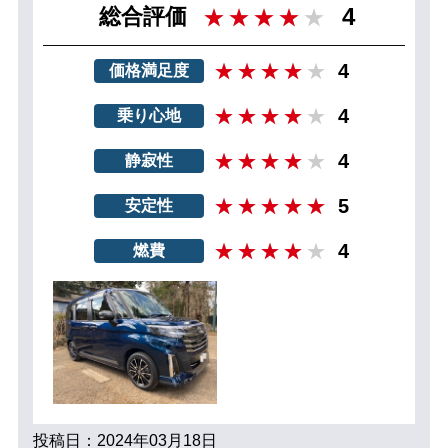
4
総合評価
4
価格満足度
4
乗り心地
4
静寂性
5
安定性
4
燃費
投稿日：2024年03月18日