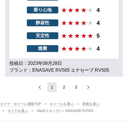
4
乗り心地
4
静寂性
5
安定性
4
燃費
投稿日：2023年09月28日
ブランド：ENASAVE RV505 エナセーブ RV505
1
2
3
タイヤ・ホイール通販TOP
ホイールを選ぶ
車種を選ぶ
タイヤを選ぶ
StaG(スタッグ) ＋ ENASAVE RV505