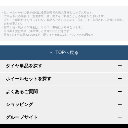
・当ホームページの表示価格は通信販売での購入価格となっております。
ご来店される場合は、別途作業工賃・廃タイヤ料金がかかる場合がございます。
また、一部取付けを行っていない商品もございますので、詳しくはご来店される店舗にお問い
合わせ下さい。
・作業工賃・廃タイヤ料金は、サイズ・車種により異なります。
※作業工賃は店頭工賃表通りとさせていただきます。
目安:(タイヤ単品¥2,200/1本、廃タイヤ¥550/1本、バルブ¥440円/1本)
TOPへ戻る
タイヤ単品を探す
ホイールセットを探す
よくあるご質問
ショッピング
グループサイト