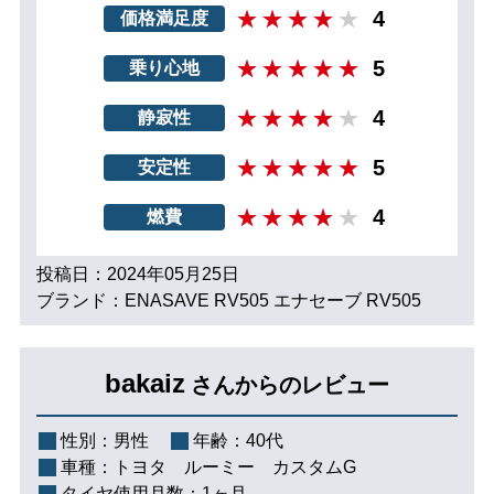
4
価格満足度
5
乗り心地
4
静寂性
5
安定性
4
燃費
投稿日：2024年05月25日
ブランド：ENASAVE RV505 エナセーブ RV505
bakaiz
さんからのレビュー
性別：
男性
年齢：
40代
車種：
トヨタ ルーミー カスタムG
タイヤ使用月数：
1ヶ月