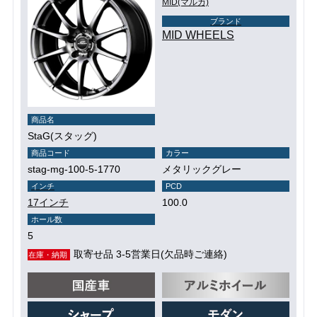
MID(マルカ)
ブランド
MID WHEELS
商品名
StaG(スタッグ)
商品コード
カラー
stag-mg-100-5-1770
メタリックグレー
インチ
PCD
17インチ
100.0
ホール数
5
取寄せ品 3-5営業日(欠品時ご連絡)
在庫・納期