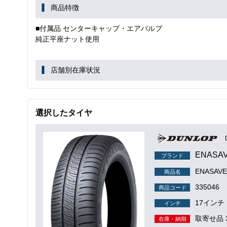
商品特徴
■付属品 センターキャップ・エアバルブ
純正平座ナット使用
店舗別在庫状況
選択したタイヤ
ENASA
ブランド
ENASAVE
商品名
335046
商品コード
17インチ
インチ
取寄せ品 
在庫・納期