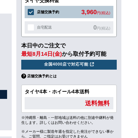
タイヤ交換料金
3,960
店舗交換予約
円(税込)
0
自宅配送
円(税込)
本日中のご注文で
最短8月14日(金)
から取付予約可能
全国4000店で対応可能
店舗交換予約とは
タイヤ4本・ホイール4本送料
送料無料
※沖縄県・離島・一部地域は送料の他に別途中継料が発
生します。詳しくはお問い合わせください。
※メーカー様に製造年週を指定した発注ができない事か
ら、ご質問、ご指定はお受けできません