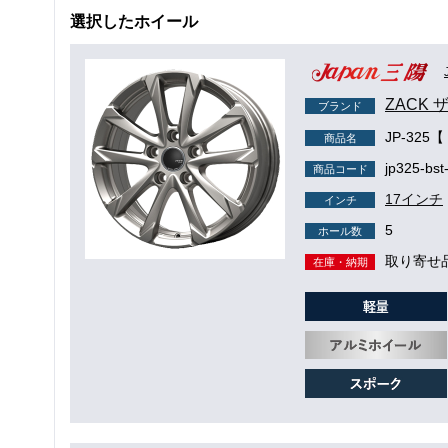
選択したホイール
ZACK 
ブランド
JP-32
商品名
jp325-bst
商品コード
17インチ
インチ
5
ホール数
取り寄せ
在庫・納期