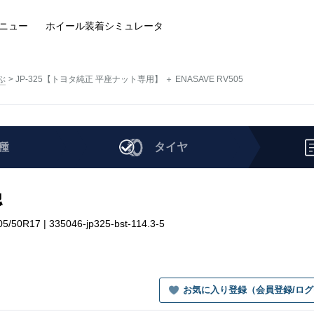
ニュー
ホイール装着
シミュレータ
ぶ
JP-325【トヨタ純正 平座ナット専用】 ＋ ENASAVE RV505
種
タイヤ
認
17 | 335046-jp325-bst-114.3-5
お気に入り登録（会員登録/ロ