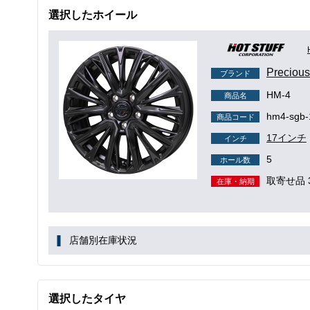
選択したホイール
Precio
ブランド
HM-4
商品名
hm4-sgb-
商品コード
17インチ
インチ
5
ホール数
取寄せ品 
在庫・納期
店舗別在庫状況
選択したタイヤ