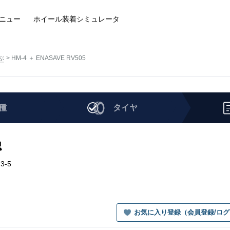
ニュー
ホイール装着
シミュレータ
ぶ
HM-4 ＋ ENASAVE RV505
種
タイヤ
認
.3-5
お気に入り登録（会員登録/ロ