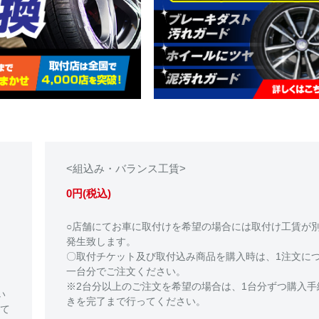
<組込み・バランス工賃>
0円(税込)
○店舗にてお車に取付けを希望の場合には取付け工賃が
発生致します。
〇取付チケット及び取付込み商品を購入時は、1注文に
一台分でご注文ください。
※2台分以上のご注文を希望の場合は、1台分ずつ購入手
い
きを完了まで行ってください。
て