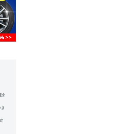
別途
つき
続