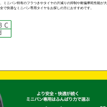
、ミニバン特有のフラつきやタイヤの片減りの抑制や耐偏摩耗性能が大
全で快適なミニバン専用タイヤをお探しの方におすすめです。