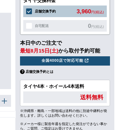
タイヤ交換料金
3,960
店舗交換予約
円(税込)
0
自宅配送
円(税込)
本日中のご注文で
最短8月15日(土)
から取付予約可能
全国4000店で対応可能
店舗交換予約とは
タイヤ4本・ホイール4本送料
送料無料
※沖縄県・離島・一部地域は送料の他に別途中継料が発
生します。詳しくはお問い合わせください。
※メーカー様に製造年週を指定した発注ができない事か
ら、ご質問、ご指定はお受けできません