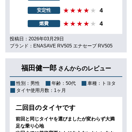
4
安定性
4
燃費
投稿日：2026年03月29日
ブランド：ENASAVE RV505 エナセーブ RV505
福田健一郎
さんからのレビュー
性別：
男性
年齢：
50代
車種：
トヨタ
タイヤ使用月数：
1ヶ月
二回目のタイヤです
前回と同じタイヤを選びましたが変わらず大満
足な乗り心地