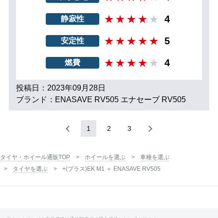
4
静寂性
5
安定性
4
燃費
投稿日：2023年09月28日
ブランド：ENASAVE RV505 エナセーブ RV505
1
2
3
タイヤ・ホイール通販TOP
ホイールを選ぶ
車種を選ぶ
タイヤを選ぶ
+(プラス)EK M1 ＋ ENASAVE RV505