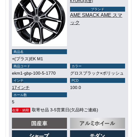
KYOHO(共豊)
ブランド
AME SMACK AME スマ
ック
商品名
+(プラス)EK M1
商品コード
カラー
ekm1-gbp-100-5-1770
グロスブラック×ポリッシュ
インチ
PCD
17インチ
100.0
ホール数
5
取寄せ品 3-5営業日(欠品時ご連絡)
在庫・納期