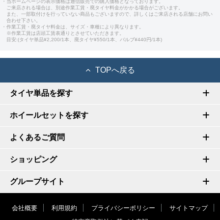
・当ホームページの表示価格は通信販売での購入価格となっております。
ご来店される場合は、別途作業工賃・廃タイヤ料金がかかる場合がございます。
また、一部取付けを行っていない商品もございますので、詳しくはご来店される店舗にお問い
合わせ下さい。
・作業工賃・廃タイヤ料金は、サイズ・車種により異なります。
※作業工賃は店頭工賃表通りとさせていただきます。
目安:(タイヤ単品¥2,200/1本、廃タイヤ¥550/1本、バルブ¥440円/1本)
TOPへ戻る
タイヤ単品を探す
ホイールセットを探す
よくあるご質問
ショッピング
グループサイト
会社概要
利用規約
プライバシーポリシー
サイトマップ