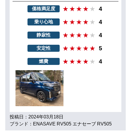
4
価格満足度
4
乗り心地
4
静寂性
5
安定性
4
燃費
投稿日：2024年03月18日
ブランド：ENASAVE RV505 エナセーブ RV505