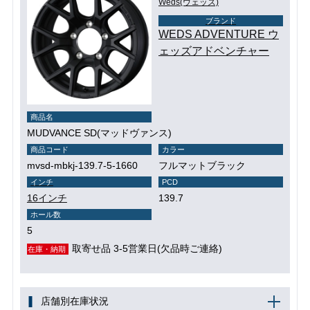
Weds(ウェッズ)
ブランド
WEDS ADVENTURE ウ
ェッズアドベンチャー
商品名
MUDVANCE SD(マッドヴァンス)
商品コード
カラー
mvsd-mbkj-139.7-5-1660
フルマットブラック
インチ
PCD
16インチ
139.7
ホール数
5
取寄せ品 3-5営業日(欠品時ご連絡)
在庫・納期
店舗別在庫状況