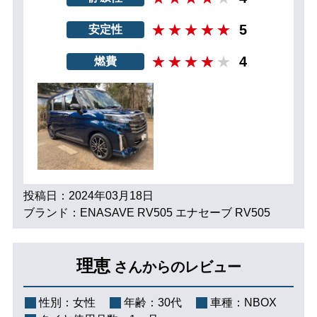
5
安定性
4
燃費
投稿日：2024年03月18日
ブランド：ENASAVE RV505 エナセーブ RV505
理恵
さんからのレビュー
性別：
女性
年齢：
30代
車種：
NBOX