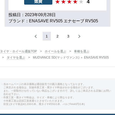
4
燃費
投稿日：2023年09月28日
ブランド：ENASAVE RV505 エナセーブ RV505
1
2
3
タイヤ・ホイール通販TOP
ホイールを選ぶ
車種を選ぶ
タイヤを選ぶ
MUDVANCE SD(マッドヴァンス) ＋ ENASAVE RV505
・当ホームページの表示価格は通信販売での購入価格となっております。
ご来店される場合は、別途作業工賃・廃タイヤ料金がかかる場合がございます。
また、一部取付けを行っていない商品もございますので、詳しくはご来店される店舗にお問い
合わせ下さい。
・作業工賃・廃タイヤ料金は、サイズ・車種により異なります。
※作業工賃は店頭工賃表通りとさせていただきます。
目安:(タイヤ単品¥2,200/1本、廃タイヤ¥550/1本、バルブ¥440円/1本)