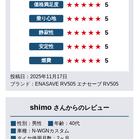
5
価格満足度
5
乗り心地
5
静寂性
5
安定性
5
燃費
投稿日：2025年11月17日
ブランド：ENASAVE RV505 エナセーブ RV505
shimo
さんからのレビュー
性別：
男性
年齢：
40代
車種：
N-WGNカスタム
タイヤ使用月数：
2ヶ月