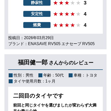
3
静寂性
4
安定性
4
燃費
投稿日：2026年03月29日
ブランド：ENASAVE RV505 エナセーブ RV505
福田健一郎
さんからのレビュー
性別：
男性
年齢：
50代
車種：
トヨタ
タイヤ使用月数：
1ヶ月
二回目のタイヤです
前回と同じタイヤを選びましたが変わらず大満