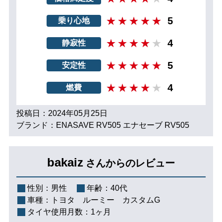
5
乗り心地
4
静寂性
5
安定性
4
燃費
投稿日：2024年05月25日
ブランド：ENASAVE RV505 エナセーブ RV505
bakaiz
さんからのレビュー
性別：
男性
年齢：
40代
車種：
トヨタ ルーミー カスタムG
タイヤ使用月数：
1ヶ月