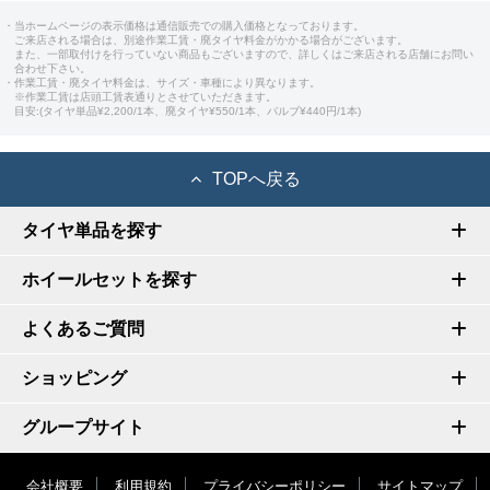
・当ホームページの表示価格は通信販売での購入価格となっております。
ご来店される場合は、別途作業工賃・廃タイヤ料金がかかる場合がございます。
また、一部取付けを行っていない商品もございますので、詳しくはご来店される店舗にお問い
合わせ下さい。
・作業工賃・廃タイヤ料金は、サイズ・車種により異なります。
※作業工賃は店頭工賃表通りとさせていただきます。
目安:(タイヤ単品¥2,200/1本、廃タイヤ¥550/1本、バルブ¥440円/1本)
TOPへ戻る
タイヤ単品を探す
ホイールセットを探す
よくあるご質問
ショッピング
グループサイト
会社概要
利用規約
プライバシーポリシー
サイトマップ