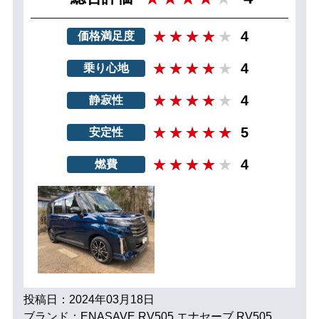
4
価格満足度
4
乗り心地
4
静寂性
5
安定性
4
燃費
投稿日：2024年03月18日
ブランド：ENASAVE RV505 エナセーブ RV505