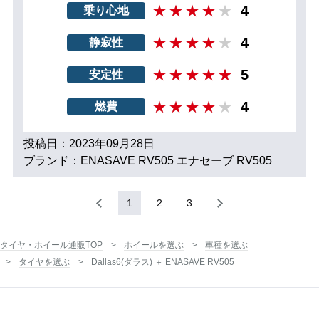
4
乗り心地
4
静寂性
5
安定性
4
燃費
投稿日：2023年09月28日
ブランド：ENASAVE RV505 エナセーブ RV505
1
2
3
タイヤ・ホイール通販TOP
ホイールを選ぶ
車種を選ぶ
タイヤを選ぶ
Dallas6(ダラス) ＋ ENASAVE RV505