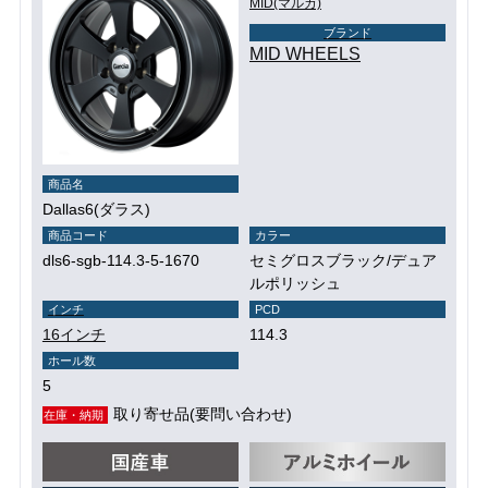
MID(マルカ)
ブランド
MID WHEELS
商品名
Dallas6(ダラス)
商品コード
カラー
dls6-sgb-114.3-5-1670
セミグロスブラック/デュア
ルポリッシュ
インチ
PCD
16インチ
114.3
ホール数
5
取り寄せ品(要問い合わせ)
在庫・納期