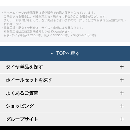
・当ホームページの表示価格は通信販売での購入価格となっております。
ご来店される場合は、別途作業工賃・廃タイヤ料金がかかる場合がございます。
また、一部取付けを行っていない商品もございますので、詳しくはご来店される店舗にお問い
合わせ下さい。
・作業工賃・廃タイヤ料金は、サイズ・車種により異なります。
※作業工賃は店頭工賃表通りとさせていただきます。
目安:(タイヤ単品¥2,200/1本、廃タイヤ¥550/1本、バルブ¥440円/1本)
TOPへ戻る
タイヤ単品を探す
ホイールセットを探す
よくあるご質問
ショッピング
グループサイト