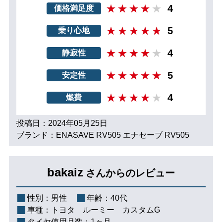
4
価格満足度
5
乗り心地
4
静寂性
5
安定性
4
燃費
投稿日：2024年05月25日
ブランド：ENASAVE RV505 エナセーブ RV505
bakaiz
さんからのレビュー
性別：
男性
年齢：
40代
車種：
トヨタ ルーミー カスタムG
タイヤ使用月数：
1ヶ月