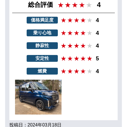
4
総合評価
4
価格満足度
4
乗り心地
4
静寂性
5
安定性
4
燃費
投稿日：2024年03月18日