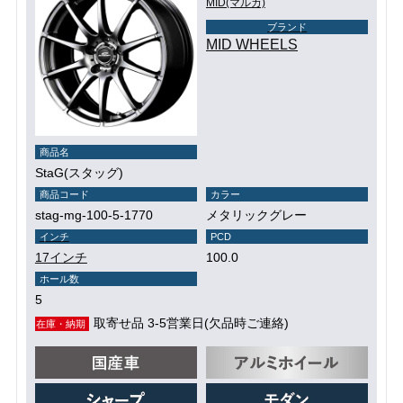
MID(マルカ)
ブランド
MID WHEELS
商品名
StaG(スタッグ)
商品コード
カラー
stag-mg-100-5-1770
メタリックグレー
インチ
PCD
17インチ
100.0
ホール数
5
取寄せ品 3-5営業日(欠品時ご連絡)
在庫・納期