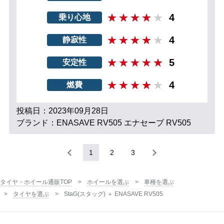
4
乗り心地
4
静寂性
5
安定性
4
燃費
投稿日：2023年09月28日
ブランド：ENASAVE RV505 エナセーブ RV505
1
2
3
タイヤ・ホイール通販TOP
ホイールを選ぶ
車種を選ぶ
タイヤを選ぶ
StaG(スタッグ) ＋ ENASAVE RV505